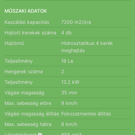
MŰSZAKI ADATOK
Kaszálási kapacitás
7200
m2/óra
Hajtott kerekek száma
4
db
Hajtómű
Hidrosztatikus 4 kerék
meghajtás
Teljesítmény
18
Le
Hengerek száma
2
Teljesítmény
13.2
kW
Vágási magasság
35
mm
Max. sebesség előre
9
km/h
Vágási magasság állítás
Fokozatmentes állítás
Max. sebesség hátra
8
km/h
Lökettérfogat
656
cm3