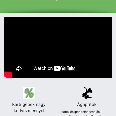
Kerti gépek nagy
Ágaprítók
kedvezménnyel
Hobbi és ipari felhasználású