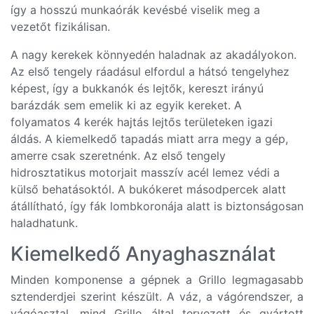
így a hosszú munkaórák kevésbé viselik meg a
vezetőt fizikálisan.
A nagy kerekek könnyedén haladnak az akadályokon.
Az első tengely ráadásul elfordul a hátsó tengelyhez
képest, így a bukkanók és lejtők, kereszt irányú
barázdák sem emelik ki az egyik kereket. A
folyamatos 4 kerék hajtás lejtős területeken igazi
áldás. A kiemelkedő tapadás miatt arra megy a gép,
amerre csak szeretnénk. Az első tengely
hidrosztatikus motorjait masszív acél lemez védi a
külső behatásoktól. A bukókeret másodpercek alatt
átállítható, így fák lombkoronája alatt is biztonságosan
haladhatunk.
Kiemelkedő Anyaghasználat
Minden komponense a gépnek a Grillo legmagasabb
sztenderdjei szerint készült. A váz, a vágórendszer, a
vágóasztal, mind Grillo által tervezett és gyártott