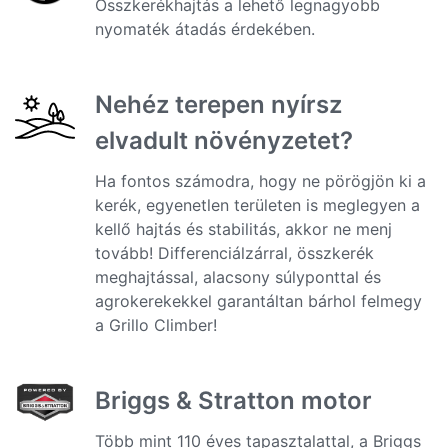
Összkerékhajtás a lehető legnagyobb
nyomaték átadás érdekében.
Nehéz terepen nyírsz
elvadult növényzetet?
Ha fontos számodra, hogy ne pörögjön ki a
kerék, egyenetlen területen is meglegyen a
kellő hajtás és stabilitás, akkor ne menj
tovább! Differenciálzárral, összkerék
meghajtással, alacsony súlyponttal és
agrokerekekkel garantáltan bárhol felmegy
a Grillo Climber!
Briggs & Stratton motor
Több mint 110 éves tapasztalattal, a Briggs