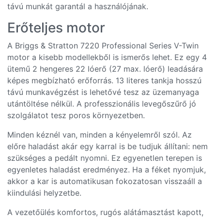
távú munkát garantál a használójának.
Erőteljes motor
A Briggs & Stratton 7220 Professional Series V-Twin
motor a kisebb modellekből is ismerős lehet. Ez egy 4
ütemű 2 hengeres 22 lóerő (27 max. lóerő) leadására
képes megbízható erőforrás. 13 literes tankja hosszú
távú munkavégzést is lehetővé tesz az üzemanyaga
utántöltése nélkül. A professzionális levegőszűrő jó
szolgálatot tesz poros környezetben.
Minden kéznél van, minden a kényelemről szól. Az
előre haladást akár egy karral is be tudjuk állítani: nem
szükséges a pedált nyomni. Ez egyenetlen terepen is
egyenletes haladást eredményez. Ha a féket nyomjuk,
akkor a kar is automatikusan fokozatosan visszaáll a
kiindulási helyzetbe.
A vezetőülés komfortos, rugós alátámasztást kapott,