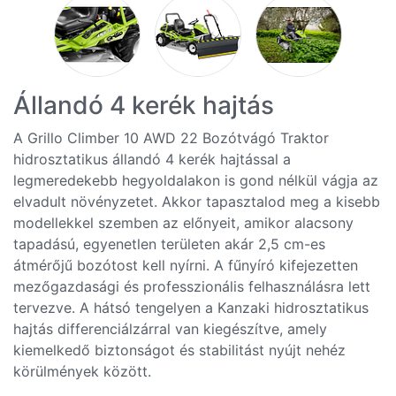
Állandó 4 kerék hajtás
A Grillo Climber 10 AWD 22 Bozótvágó Traktor
hidrosztatikus állandó 4 kerék hajtással a
legmeredekebb hegyoldalakon is gond nélkül vágja az
elvadult növényzetet. Akkor tapasztalod meg a kisebb
modellekkel szemben az előnyeit, amikor alacsony
tapadású, egyenetlen területen akár 2,5 cm-es
átmérőjű bozótost kell nyírni. A fűnyíró kifejezetten
mezőgazdasági és professzionális felhasználásra lett
tervezve. A hátsó tengelyen a Kanzaki hidrosztatikus
hajtás differenciálzárral van kiegészítve, amely
kiemelkedő biztonságot és stabilitást nyújt nehéz
körülmények között.