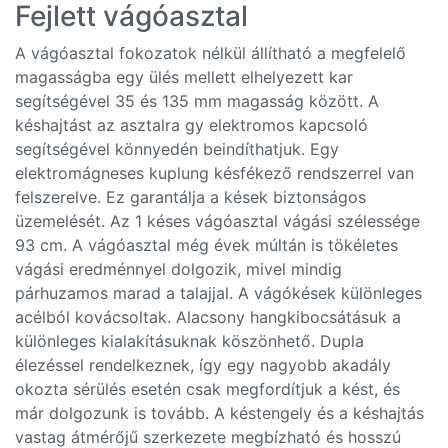
Fejlett vágóasztal
A vágóasztal fokozatok nélkül állítható a megfelelő
magasságba egy ülés mellett elhelyezett kar
segítségével 35 és 135 mm magasság között. A
késhajtást az asztalra gy elektromos kapcsoló
segítségével könnyedén beindíthatjuk. Egy
elektromágneses kuplung késfékező rendszerrel van
felszerelve. Ez garantálja a kések biztonságos
üzemelését. Az 1 késes vágóasztal vágási szélessége
93 cm. A vágóasztal még évek múltán is tökéletes
vágási eredménnyel dolgozik, mivel mindig
párhuzamos marad a talajjal. A vágókések különleges
acélból kovácsoltak. Alacsony hangkibocsátásuk a
különleges kialakításuknak köszönhető. Dupla
élezéssel rendelkeznek, így egy nagyobb akadály
okozta sérülés esetén csak megfordítjuk a kést, és
már dolgozunk is tovább. A késtengely és a késhajtás
vastag átmérőjű szerkezete megbízható és hosszú