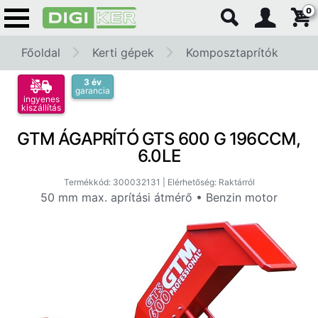
0
Főoldal
Kerti gépek
Komposztaprítók
3 év
garancia
ingyenes
kiszállítás
GTM ÁGAPRÍTÓ GTS 600 G 196CCM,
6.0LE
Termékkód: 300032131 | Elérhetőség: Raktárról
50 mm max. aprítási átmérő • Benzin motor