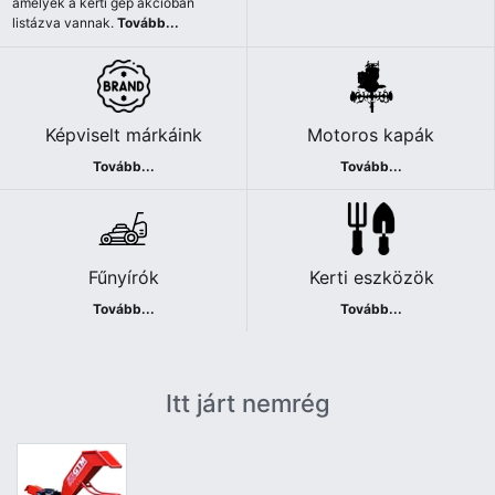
amelyek a kerti gép akcióban
listázva vannak.
Tovább...
Képviselt márkáink
Motoros kapák
Tovább...
Tovább...
Fűnyírók
Kerti eszközök
Tovább...
Tovább...
Itt járt nemrég