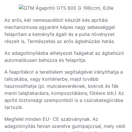
Az erős, két nemesacélból készült kés aprítási
mechanizmusa egyaránt képes nagy sebességgel
felaprítani a keményfa ágait és a puha növényzet
részeit is. Természetes az erős ágbehúzási hatás.
Az adagolónyílásba elhelyezet faágakat az ágbehúzó
automatikusan behúzza és felaprítja.
A faaprítékot a terelőelem segítségével irányíthatja a
talicskába, vagy konténerbe, majd tovább
hasznosíthatja (pl. mulcskeveréknek, bokrok és fák
menti talajtakarásra, komposztálásra, fűtésre stb.) Az
aprító biztonsági szempontból is a csúcskategóriába
tartozik.
Megfelel minden EU- CE szabványnak. Az
adagolónyílás felvan szerelve gumipajzzsal, mely védi