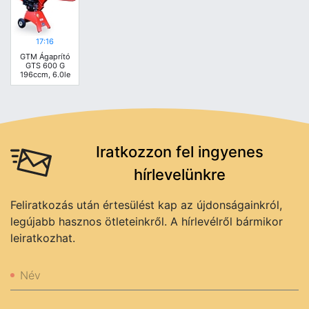
17:16
GTM Ágaprító
GTS 600 G
196ccm, 6.0le
Iratkozzon fel ingyenes
hírlevelünkre
Feliratkozás után értesülést kap az újdonságainkról,
legújabb hasznos ötleteinkről. A hírlevélről bármikor
leiratkozhat.
Név