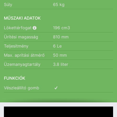
Súly
65
kg
MŰSZAKI ADATOK
Lökettérfogat
196
cm3
Ürítési magasság
810
mm
Teljesítmény
6
Le
Max. aprítási átmérő
50
mm
Üzemanyagtartály
3.8
liter
FUNKCIÓK
Vészleállító gomb