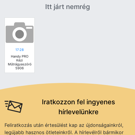
Itt járt nemrég
17:28
Handy PRO
Kézi
Műtrágyaszóró
5906
Iratkozzon fel ingyenes
hírlevelünkre
Feliratkozás után értesülést kap az újdonságainkról,
legújabb hasznos ötleteinkről. A hírlevélről bármikor