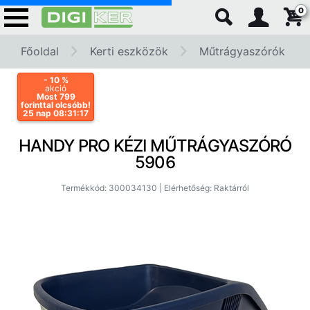
0
Főoldal
Kerti eszközök
Műtrágyaszórók
- 10
%
akció
Most 799
forinttal olcsóbb!
25 nap 08:31:17
HANDY PRO KÉZI MŰTRÁGYASZÓRÓ
5906
Termékkód: 300034130 | Elérhetőség: Raktárról