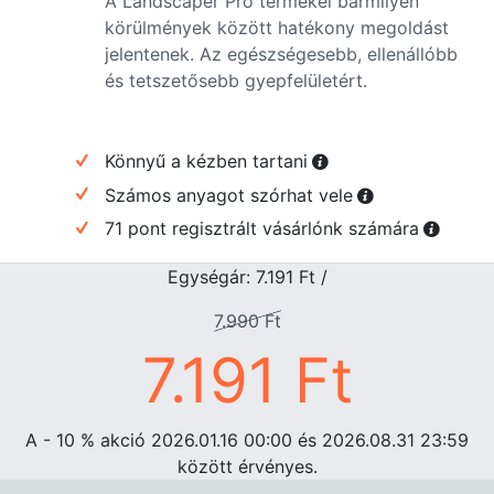
A Landscaper Pro termékei bármilyen
körülmények között hatékony megoldást
jelentenek. Az egészségesebb, ellenállóbb
és tetszetősebb gyepfelületért.
Könnyű a kézben tartani
Számos anyagot szórhat vele
71 pont regisztrált vásárlónk számára
Egységár: 7.191
Ft
/
7.990
Ft
7.191
Ft
A - 10
%
akció 2026.01.16 00:00 és 2026.08.31 23:59
között érvényes.