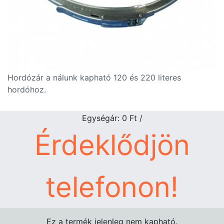
Hordózár a nálunk kapható 120 és 220 literes
hordóhoz.
Egységár: 0
Ft
/
Érdeklődjön
telefonon!
Ez a termék jelenleg nem kapható.