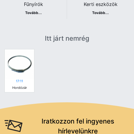
Fűnyírók
Kerti eszközök
Tovább...
Tovább...
Itt járt nemrég
17:11
Hordózár
Iratkozzon fel ingyenes
hírlevelünkre