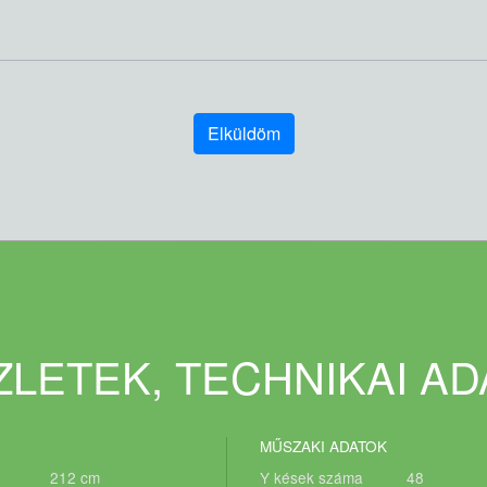
Elküldöm
LETEK, TECHNIKAI A
MŰSZAKI ADATOK
212
cm
Y kések száma
48