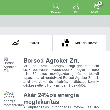
0
Fiók
Kosár
Keresés
Fűnyírók
Kerti eszközök
Borsod Agroker Zrt.
Mi a kertészeti, mezőgazdasági gépekről nem
csak beszélünk. Webshopunk mögött a több
mint 60 éves mezőgazdasági és kertészeti
tapasztalattal rendelkező Borsod Agroker Zrt. áll,
ahol szervizzel és alkatrész ellátással, komoly
gépkészlettel várunk minden érdeklődőt.
Akár 24%os energia
megtakarítás
A duplaspirálos elrendezésű rotorok az Ino