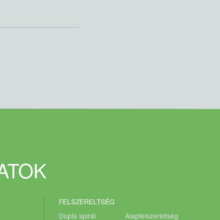
DATOK
FELSZERELTSÉG
Dupla spirál
Alapfelszereltség