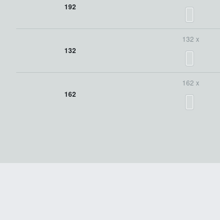
192
132 x
132
162 x
162