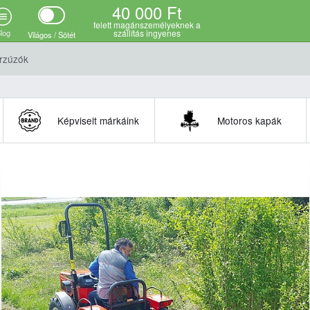
40 000 Ft
i adatok
Variációk
felett magánszemélyeknek a
log
szállítás ingyenes
Világos / Sötét
rzúzók
Képviselt márkáink
Motoros kapák