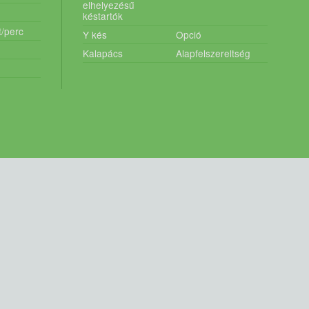
elhelyezésű
késtartók
t/perc
Y kés
Opció
Kalapács
Alapfelszereltség