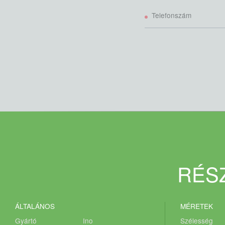
Robosztus kialakítású szabadonfutó hajtómű
Duplaspirálos rotor kiegyensúlyozott gyűrűkkel
Telefonszám
(akár 24%-os energia-megtakarítás)
Mechanikus oldalirányú elmozdítás
Támasztóláb
I. és II. kategóriás hárompont-felfüggesztés
Úszó pozíció
Fém védőfüggöny
Kalapács-kések
Állítható magasságú támasztóhenger
AGRI típusú csapágyakkal szerelt
támasztóhenger
Cserélhető csúszótalpak
Ellenőrző nyílással rendelkező szíjhajtás burkolat
RÉSZ
ÁLTALÁNOS
MÉRETEK
Gyártó
Ino
Szélesség