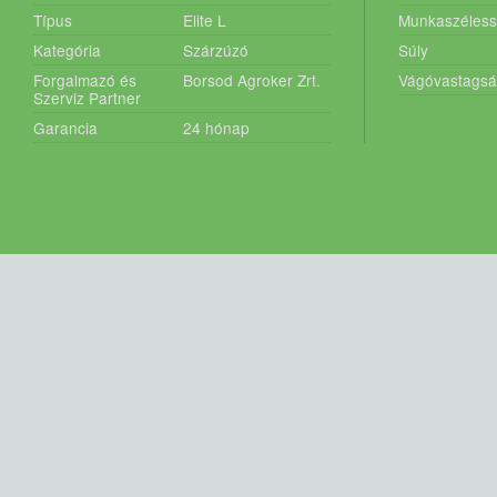
Típus
Elite L
Munkaszéles
Kategória
Szárzúzó
Súly
Forgalmazó és
Borsod Agroker Zrt.
Vágóvastags
Szerviz Partner
Garancia
24
hónap