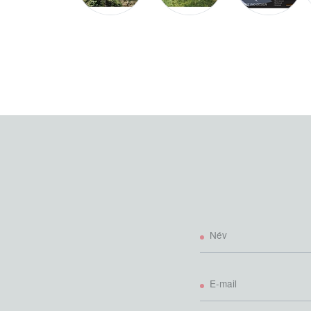
Típusok
100
15-
100/116
25/20-
35
115
19-
117/133
25/25-
35
130
23-
132/148
30/30-
40
160
27-
162/178
35/35-
48
190
34-
192/212
Név
45/45-
60
E-mail
Alapfelszereltség