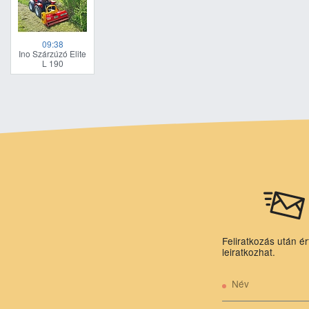
09:38
Ino Szárzúzó Elite
L 190
Feliratkozás után ér
leiratkozhat.
Név