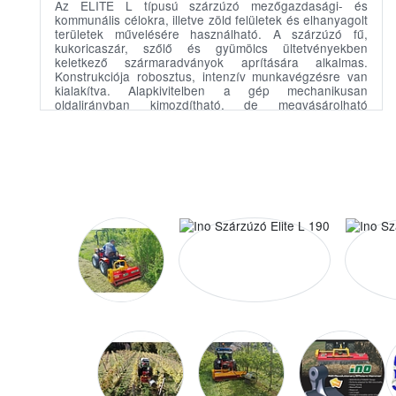
Az ELITE L típusú szárzúzó mezőgazdasági- és
kommunális célokra, illetve zöld felületek és elhanyagolt
területek művelésére használható. A szárzúzó fű,
kukoricaszár, szőlő és gyümölcs ültetvényekben
keletkező szármaradványok aprítására alkalmas.
Konstrukciója robosztus, intenzív munkavégzésre van
kialakítva. Alapkivitelben a gép mechanikusan
oldalirányban kimozdítható, de megvásárolható
oldalirányban elmozdító hidraulikus munkahengerrel is.
AZ ELITE L típusú szárzúzóba 45º-os elrendezésű
munkaeszközökkel szerelt duplaspirálos rotor kerül
beépítésre, amely által a gép energiafelhasználása
kisebb, ezáltal a szükséges traktorteljesítmény
alacsonyabb, üzeme csendesebb, továbbá a csapágyak
és részegységek igénybevétele is mérsékeltebb. Az
ökológiai célú szőlő-, és gyümölcs-termesztésben
kitűnően alkalmazható a hidraulikus oldalkasza ELITE L
szárzúzóhoz történő kapcsolásával kialakítható
hatékony gépkapcsolat.
Munka/Szállítási
kW/le
szélesség(cm)