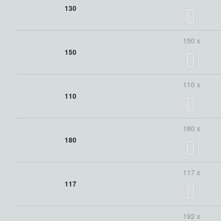
130
150 x
150
110 x
110
180 x
180
117 x
117
192 x