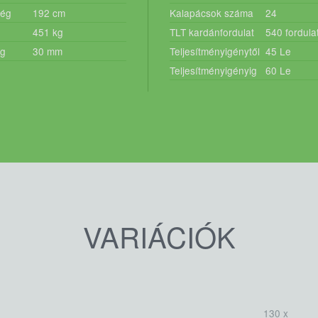
ség
192
cm
Kalapácsok száma
24
451
kg
TLT kardánfordulat
540
fordula
ág
30
mm
Teljesítményigénytől
45
Le
Teljesítményigényig
60
Le
VARIÁCIÓK
130 x