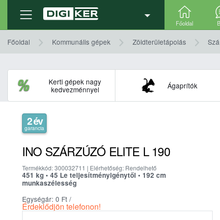
Termék adatlap
Ajánlatkérés
Részletek, technika
Főoldal
B
Főoldal
Kommunális gépek
Zöldterületápolás
Szá
Kerti gépek nagy
Ágaprítók
kedvezménnyel
2 év
garancia
INO SZÁRZÚZÓ ELITE L 190
Termékkód: 300032711 | Elérhetőség: Rendelhető
451 kg • 45 Le teljesítményigénytől • 192 cm
munkaszélesség
Egységár: 0
Ft
/
Érdeklődjön telefonon!