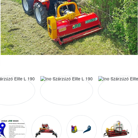
Y-
Kalapács-
Tőmeg
min-1
kések
kések
[kg]
cm