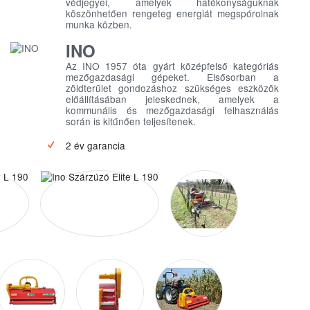
védjegyei, amelyek hatékonyságuknak
köszönhetően rengeteg energiát megspórolnak
munka közben.
INO
Az INO 1957 óta gyárt középfelső kategóriás
mezőgazdasági gépeket. Elsősorban a
zöldterület gondozáshoz szükséges eszközök
előállításában jeleskednek, amelyek a
kommunális és mezőgazdasági felhasználás
során is kitűnően teljesítenek.
2 év garancia