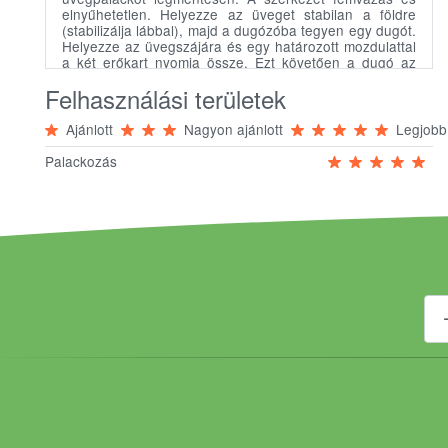
elnyűhetetlen. Helyezze az üveget stabilan a földre
(stabilizálja lábbal), majd a dugózóba tegyen egy dugót.
Helyezze az üvegszájára és egy határozott mozdulattal
a két erőkart nyomja össze. Ezt követően a dugó az
üveget lezárja.
Felhasználási területek
Használható pálinkás és borosüvegekhez.
Ajánlott
Nagyon ajánlott
Legjobb
Palackozás