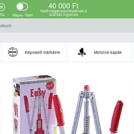
40 000 Ft
felett magánszemélyeknek a
log
szállítás ingyenes
Világos / Sötét
ackozó
Képviselt márkáink
Motoros kapák