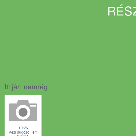
RÉSZ
Itt járt nemrég
10:26
Kézi dugózó Fém