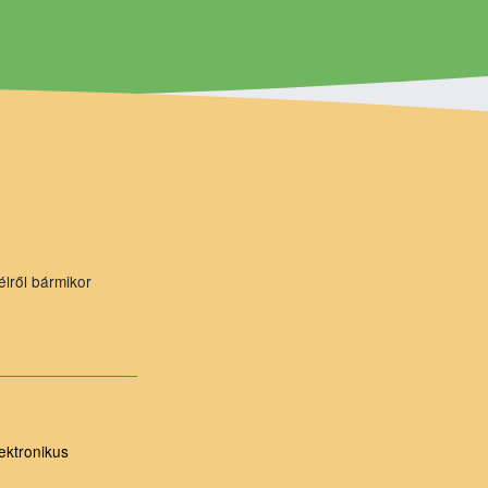
élről bármikor
ektronikus