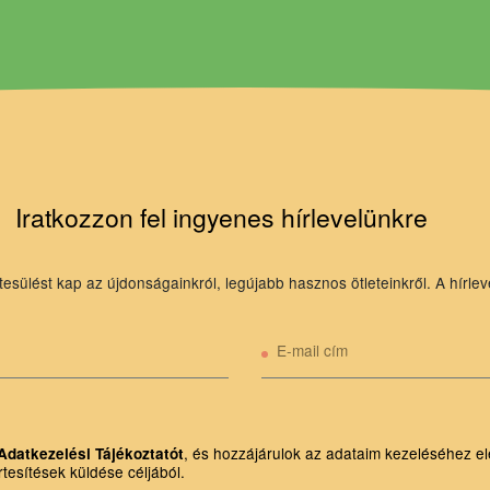
Iratkozzon fel ingyenes hírlevelünkre
tesülést kap az újdonságainkról, legújabb hasznos ötleteinkről. A hírlev
E-mail cím
, és hozzájárulok az adataim kezeléséhez el
Adatkezelési Tájékoztatót
rtesítések küldése céljából.