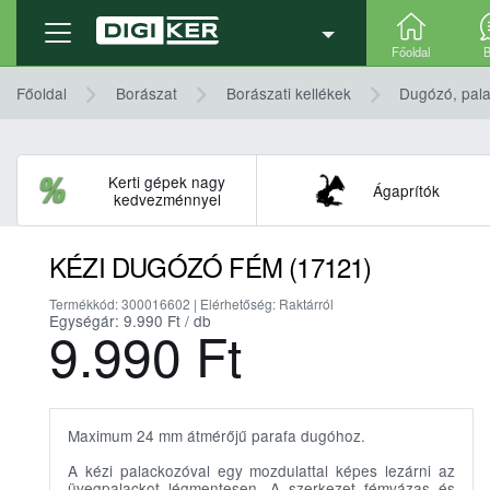
Termék adatlap
Részletek, technikai adatok
Főoldal
B
Főoldal
Borászat
Borászati kellékek
Dugózó, pal
Kerti gépek nagy
Ágaprítók
kedvezménnyel
KÉZI DUGÓZÓ FÉM (17121)
Termékkód: 300016602 | Elérhetőség: Raktárról
Egységár: 9.990
Ft
/ db
9.990
Ft
Maximum 24 mm átmérőjű parafa dugóhoz.
A kézi palackozóval egy mozdulattal képes lezárni az
üvegpalackot légmentesen. A szerkezet fémvázas és