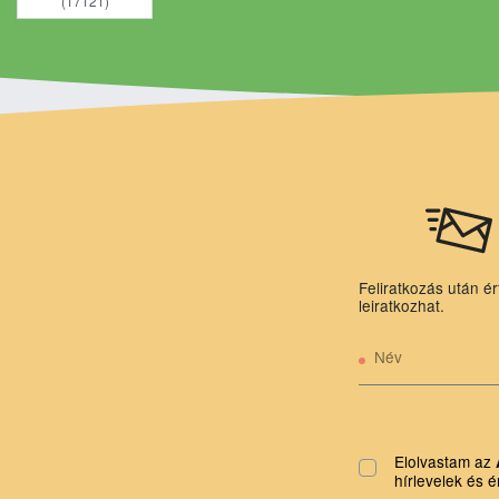
(17121)
Feliratkozás után ér
leiratkozhat.
Név
Elolvastam az
hírlevelek és é