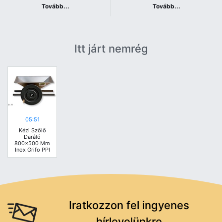
Tovább...
Tovább...
Itt járt nemrég
05:51
Kézi Szőlő
Daráló
800x500 Mm
Inox Grifo PPI
Iratkozzon fel ingyenes
hírlevelünkre