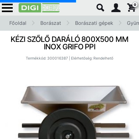
0
Főoldal
Borászat
Borászati gépek
Gyüm
KÉZI SZŐLŐ DARÁLÓ 800X500 MM
INOX GRIFO PPI
Termékkód: 300016387 | Elérhetőség: Rendelhető