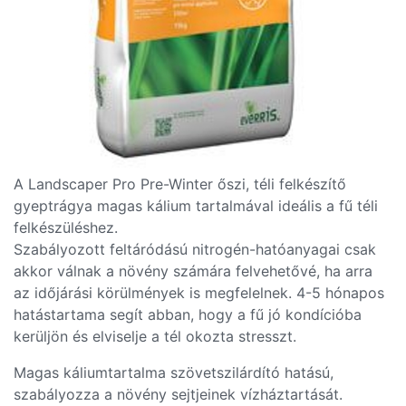
A Landscaper Pro Pre-Winter őszi, téli felkészítő
gyeptrágya magas kálium tartalmával ideális a fű téli
felkészüléshez.
Szabályozott feltáródású nitrogén-hatóanyagai csak
akkor válnak a növény számára felvehetővé, ha arra
az időjárási körülmények is megfelelnek. 4-5 hónapos
hatástartama segít abban, hogy a fű jó kondícióba
kerüljön és elviselje a tél okozta stresszt.
Magas káliumtartalma szövetszilárdító hatású,
szabályozza a növény sejtjeinek vízháztartását.