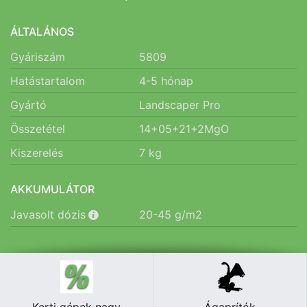
ÁLTALÁNOS
Gyáriszám
5809
Hatástartalom
4-5
hónap
Gyártó
Landscaper Pro
Összetétel
14+05+21+2MgO
Kiszerelés
7
kg
AKKUMULÁTOR
Javasolt dózis
20-45
g/m2