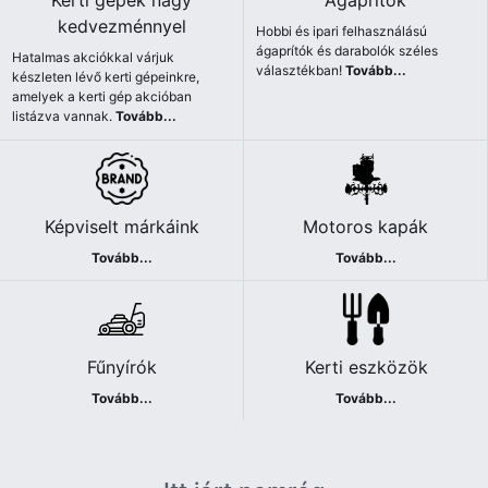
Kerti gépek nagy
Ágaprítók
kedvezménnyel
Hobbi és ipari felhasználású
ágaprítók és darabolók széles
Hatalmas akciókkal várjuk
választékban!
Tovább...
készleten lévő kerti gépeinkre,
amelyek a kerti gép akcióban
listázva vannak.
Tovább...
Képviselt márkáink
Motoros kapák
Tovább...
Tovább...
Fűnyírók
Kerti eszközök
Tovább...
Tovább...