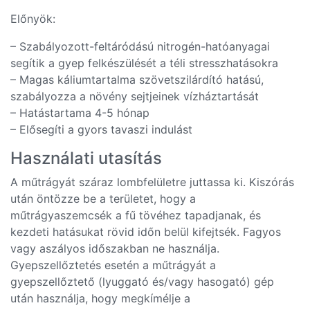
Előnyök:
– Szabályozott-feltáródású nitrogén-hatóanyagai
segítik a gyep felkészülését a téli stresszhatásokra
– Magas káliumtartalma szövetszilárdító hatású,
szabályozza a növény sejtjeinek vízháztartását
– Hatástartama 4-5 hónap
– Elősegíti a gyors tavaszi indulást
Használati utasítás
A műtrágyát száraz lombfelületre juttassa ki. Kiszórás
után öntözze be a területet, hogy a
műtrágyaszemcsék a fű tövéhez tapadjanak, és
kezdeti hatásukat rövid időn belül kifejtsék. Fagyos
vagy aszályos időszakban ne használja.
Gyepszellőztetés esetén a műtrágyát a
gyepszellőztető (lyuggató és/vagy hasogató) gép
után használja, hogy megkímélje a