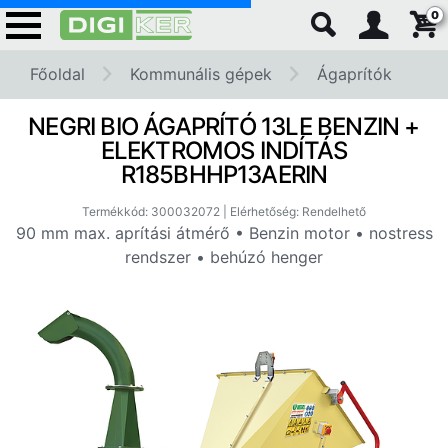
0
Főoldal
Kommunális gépek
Ágaprítók
NEGRI BIO ÁGAPRÍTÓ 13LE BENZIN +
ELEKTROMOS INDÍTÁS
R185BHHP13AERIN
Termékkód: 300032072 | Elérhetőség: Rendelhető
90 mm max. aprítási átmérő • Benzin motor • nostress
rendszer • behúzó henger