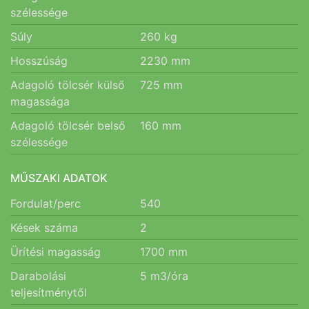
szélessége
Súly
260
kg
Hosszúság
2230
mm
Adagoló tölcsér külső
725
mm
magassága
Adagoló tölcsér belső
160
mm
szélessége
MŰSZAKI ADATOK
Fordulat/perc
540
Kések száma
2
Ürítési magasság
1700
mm
Darabolási
5
m3/óra
teljesítménytől