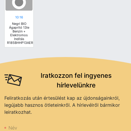
10:16
Negri BIO
Ágaprító 13le
Benzin +
Elektromos
Indítás
R185BHHP13AERIN
Iratkozzon fel ingyenes
hírlevelünkre
Feliratkozás után értesülést kap az újdonságainkról,
legújabb hasznos ötleteinkről. A hírlevélről bármikor
leiratkozhat.
Név