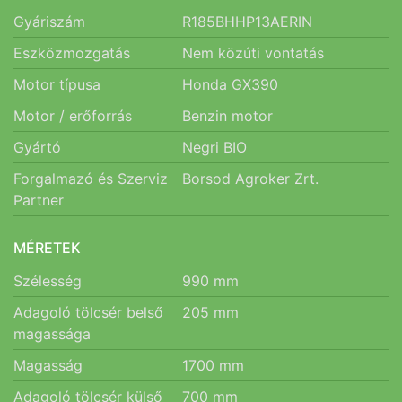
Gyáriszám
R185BHHP13AERIN
Eszközmozgatás
Nem közúti vontatás
Motor típusa
Honda GX390
Motor / erőforrás
Benzin motor
Gyártó
Negri BIO
Forgalmazó és Szerviz
Borsod Agroker Zrt.
Partner
MÉRETEK
Szélesség
990
mm
Adagoló tölcsér belső
205
mm
magassága
Magasság
1700
mm
Adagoló tölcsér külső
700
mm