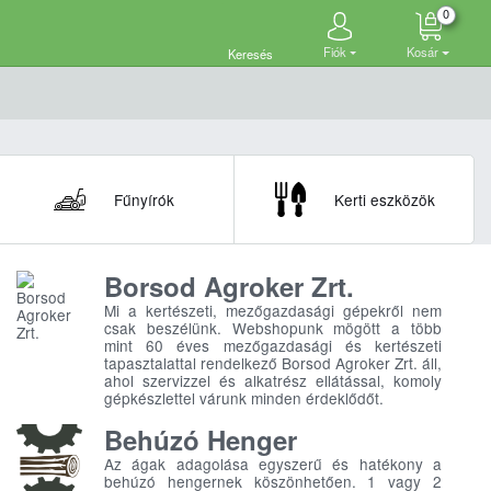
0
Fiók
Kosár
Keresés
Fűnyírók
Kerti eszközök
Borsod Agroker Zrt.
Mi a kertészeti, mezőgazdasági gépekről nem
csak beszélünk. Webshopunk mögött a több
mint 60 éves mezőgazdasági és kertészeti
tapasztalattal rendelkező Borsod Agroker Zrt. áll,
ahol szervizzel és alkatrész ellátással, komoly
gépkészlettel várunk minden érdeklődőt.
Behúzó Henger
Az ágak adagolása egyszerű és hatékony a
behúzó hengernek köszönhetően. 1 vagy 2