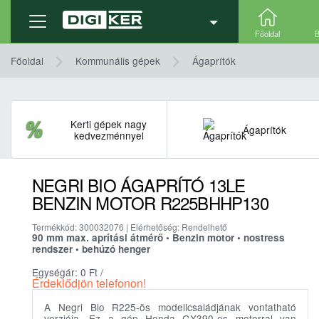
Termék adatlap
Ajánlatkérés
Részletek, technika
Főoldal
B
Főoldal
Kommunális gépek
Ágaprítók
Kerti gépek nagy
Ágaprítók
kedvezménnyel
NEGRI BIO ÁGAPRÍTÓ 13LE
BENZIN MOTOR R225BHHP130
Termékkód: 300032076 | Elérhetőség: Rendelhető
90 mm max. aprítási átmérő • Benzin motor • nostress
rendszer • behúzó henger
Egységár: 0
Ft
/
Érdeklődjön telefonon!
A Negri Bio R225-ös modellcsaládjának vontatható
verziója. Ez a gép Honda GX390-es motorral van