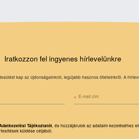
Iratkozzon fel ingyenes hírlevelünkre
tesülést kap az újdonságainkról, legújabb hasznos ötleteinkről. A hírlev
E-mail cím
, és hozzájárulok az adataim kezeléséhez el
Adatkezelési Tájékoztatót
rtesítések küldése céljából.