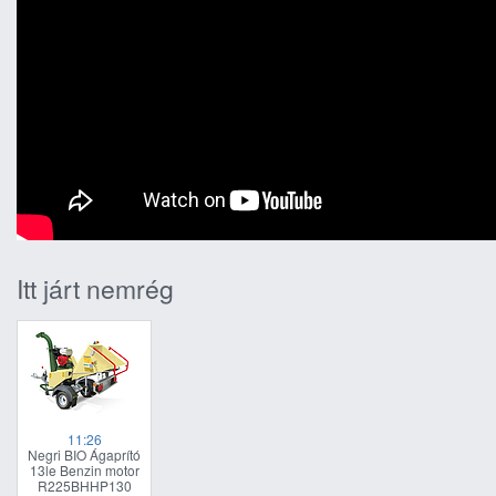
Itt járt nemrég
11:26
Negri BIO Ágaprító
13le Benzin motor
R225BHHP130