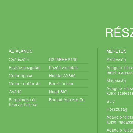
RÉSZ
ÁLTALÁNOS
MÉRETEK
Gyáriszám
R225BHHP130
Szélesség
Eszközmozgatás
Közúti vontatás
Adagoló tölcs
belső magass
Motor típusa
Honda GX390
Magasság
Motor / erőforrás
Benzin motor
Adagoló tölcs
Gyártó
Negri BIO
külső széless
Forgalmazó és
Borsod Agroker Zrt.
Súly
Szerviz Partner
Hosszúság
Adagoló tölcs
külső magass
Adagoló tölcs