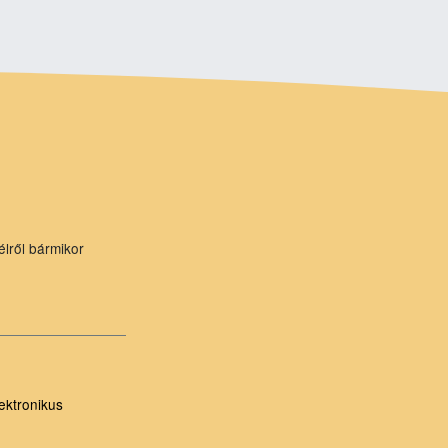
élről bármikor
ektronikus