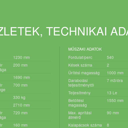
LETEK, TECHNIKAI A
MŰSZAKI ADATOK
1230
mm
Fordulat/perc
540
ér
200
mm
Kések száma
2
ága
Ürítési magasság
1000
mm
1690
mm
Darabolási
7
m3/óra
ér
700
mm
teljesítménytől
ége
Teljesítmény
13
Le
330
kg
Betöltési
1550
mm
2710
mm
magasság
ér
720
mm
Max. aprítási
90
mm
ága
átmérő
ér
160
mm
Kalapácsok száma
8