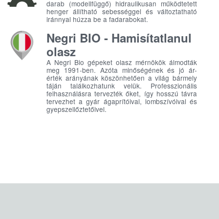
darab (modellfüggő) hidraulikusan működtetett
henger állítható sebességgel és változtatható
iránnyal húzza be a fadarabokat.
Negri BIO - Hamisítatlanul
olasz
A Negri Bio gépeket olasz mérnökök álmodták
meg 1991-ben. Azóta minőségének és jó ár-
érték arányának köszönhetően a világ bármely
táján találkozhatunk velük. Professzionális
felhasználásra tervezték őket, így hosszú távra
tervezhet a gyár ágaprítóival, lombszívóival és
gyepszellőztetőivel.