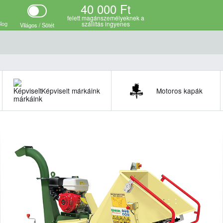
40 000 Ft
i adatok
Videó
felett magánszemélyeknek a
log
szállítás ingyenes
Világos / Sötét
Képviselt márkáink
Motoros kapák