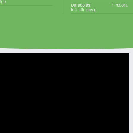
ége
Darabolási
7
m3/óra
teljesítményig