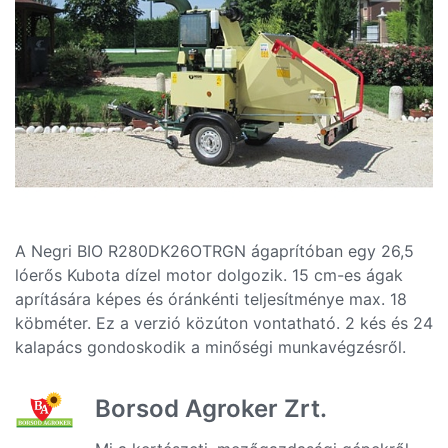
A Negri BIO R280DK26OTRGN ágaprítóban egy 26,5
lóerős Kubota dízel motor dolgozik. 15 cm-es ágak
aprítására képes és óránkénti teljesítménye max. 18
köbméter. Ez a verzió közúton vontatható. 2 kés és 24
kalapács gondoskodik a minőségi munkavégzésről.
Borsod Agroker Zrt.