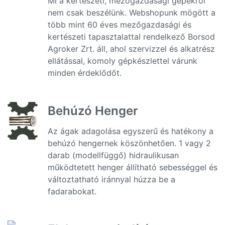
Mi a kertészeti, mezőgazdasági gépekről
nem csak beszélünk. Webshopunk mögött a
több mint 60 éves mezőgazdasági és
kertészeti tapasztalattal rendelkező Borsod
Agroker Zrt. áll, ahol szervizzel és alkatrész
ellátással, komoly gépkészlettel várunk
minden érdeklődőt.
Behúzó Henger
Az ágak adagolása egyszerű és hatékony a
behúzó hengernek köszönhetően. 1 vagy 2
darab (modellfüggő) hidraulikusan
működtetett henger állítható sebességgel és
változtatható iránnyal húzza be a
fadarabokat.