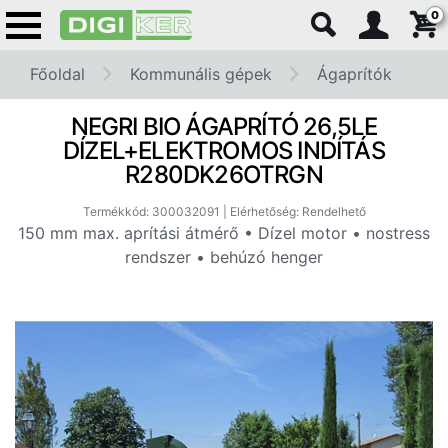
0
Főoldal
Kommunális gépek
Ágaprítók
NEGRI BIO ÁGAPRÍTÓ 26,5LE
DÍZEL+ELEKTROMOS INDÍTÁS
R280DK26OTRGN
Termékkód: 300032091 | Elérhetőség: Rendelhető
150 mm max. aprítási átmérő • Dízel motor • nostress
rendszer • behúzó henger