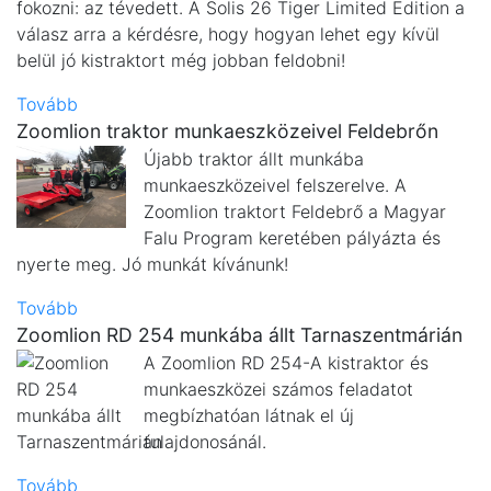
fokozni: az tévedett. A Solis 26 Tiger Limited Edition a
válasz arra a kérdésre, hogy hogyan lehet egy kívül
belül jó kistraktort még jobban feldobni!
Tovább
Zoomlion traktor munkaeszközeivel Feldebrőn
Újabb traktor állt munkába
munkaeszközeivel felszerelve. A
Zoomlion traktort Feldebrő a Magyar
Falu Program keretében pályázta és
nyerte meg. Jó munkát kívánunk!
Tovább
Zoomlion RD 254 munkába állt Tarnaszentmárián
A Zoomlion RD 254-A kistraktor és
munkaeszközei számos feladatot
megbízhatóan látnak el új
tulajdonosánál.
Tovább