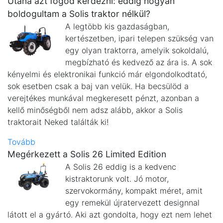
Utána azt fogod kérdezni: eddig hogyan
boldogultam a Solis traktor nélkül?
A legtöbb kis gazdaságban,
kertészetben, ipari telepen szükség van
egy olyan traktorra, amelyik sokoldalú,
megbízható és kedvező az ára is. A sok
kényelmi és elektronikai funkció már elgondolkodtató,
sok esetben csak a baj van velük. Ha becsülöd a
verejtékes munkával megkeresett pénzt, azonban a
kellő minőségből nem adsz alább, akkor a Solis
traktorait Neked találták ki!
Tovább
Megérkezett a Solis 26 Limited Edition
A Solis 26 eddig is a kedvenc
kistraktorunk volt. Jó motor,
szervokormány, kompakt méret, amit
egy remekül újratervezett designnal
látott el a gyártó. Aki azt gondolta, hogy ezt nem lehet