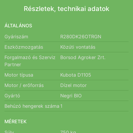
Részletek, technikai adatok
ÁLTALÁNOS
Gyáriszám
R280DK26OTRGN
Eszközmozgatás
Közúti vontatás
Forgalmazó és Szerviz
Borsod Agroker Zrt.
Partner
Motor típusa
Kubota D1105
Motor / erőforrás
Dízel motor
Gyártó
Negri BIO
Behúzó hengerek száma
1
MÉRETEK
Súly
750
kg