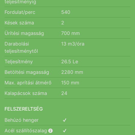
teljesítményig
Fordulat/perc
540
Kések száma
2
Ürítési magasság
700
mm
Darabolási
13
m3/óra
teljesítménytől
Teljesítmény
26.5
Le
Betöltési magasság
2280
mm
Max. aprítási átmérő
150
mm
Kalapácsok száma
24
FELSZERELTSÉG
Behúzó henger
Acél szállítószalag