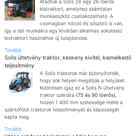
Átadtuk a Solis 26 egy 26 lóerős
kistraktort, amelyhez számtalan
munkaeszköz csatlakozatható. A
csomagban hótoló és sószóró is van,
így a téli munkákra egy kiválóan alkalmas sokoldalú
kistraktort használhat új tulajdonosa.
Tovább
Solis ültetvény traktor, keskeny kivitel, kiemelkedő
teljesítmény
A Solis traktorok már bizonyították,
hogy sok helyen megállják a helyüket.
Különösen igaz ez a Solis N ültetvény
traktor szériára
(75 és 90 lóerős),
hiszen 1 400 mm szélessége mellé a
szántóföldi traktorok teljesítményét és képességét
kapta meg.
Tovább