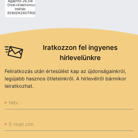
Ágaprító 26,5le
Dízel+Elektromos
Indítás
R280DK26OTRGN
Iratkozzon fel ingyenes
hírlevelünkre
Feliratkozás után értesülést kap az újdonságainkról,
legújabb hasznos ötleteinkről. A hírlevélről bármikor
leiratkozhat.
Név
E-mail cím