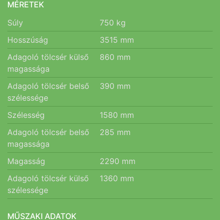
MÉRETEK
Súly
750
kg
Hosszúság
3515
mm
Adagoló tölcsér külső
860
mm
magassága
Adagoló tölcsér belső
390
mm
szélessége
Szélesség
1580
mm
Adagoló tölcsér belső
285
mm
magassága
Magasság
2290
mm
Adagoló tölcsér külső
1360
mm
szélessége
MŰSZAKI ADATOK