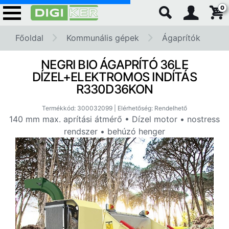
0
Főoldal
Kommunális gépek
Ágaprítók
NEGRI BIO ÁGAPRÍTÓ 36LE
DÍZEL+ELEKTROMOS INDÍTÁS
R330D36KON
Termékkód: 300032099 | Elérhetőség: Rendelhető
140 mm max. aprítási átmérő • Dízel motor • nostress
rendszer • behúzó henger