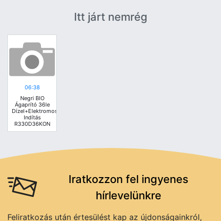
Itt járt nemrég
06:38
Negri BIO
Ágaprító 36le
Dízel+Elektromos
Indítás
R330D36KON
Iratkozzon fel ingyenes
hírlevelünkre
Feliratkozás után értesülést kap az újdonságainkról,