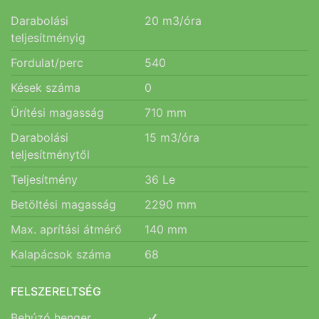
Darabolási
20
m3/óra
teljesítményig
Fordulat/perc
540
Kések száma
0
Ürítési magasság
710
mm
Darabolási
15
m3/óra
teljesítménytől
Teljesítmény
36
Le
Betöltési magasság
2290
mm
Max. aprítási átmérő
140
mm
Kalapácsok száma
68
FELSZERELTSÉG
Behúzó henger