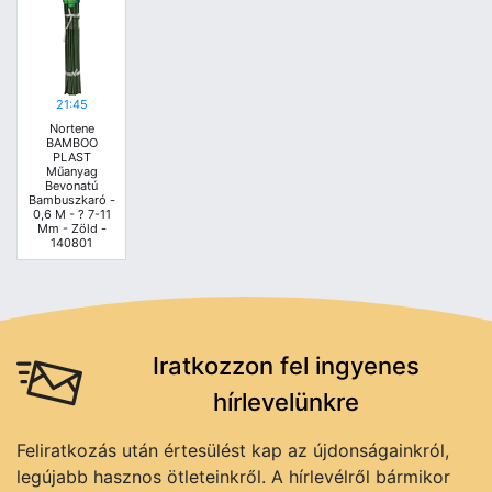
21:45
Nortene
BAMBOO
PLAST
Műanyag
Bevonatú
Bambuszkaró -
0,6 M - ? 7-11
Mm - Zöld -
140801
Iratkozzon fel ingyenes
hírlevelünkre
Feliratkozás után értesülést kap az újdonságainkról,
legújabb hasznos ötleteinkről. A hírlevélről bármikor