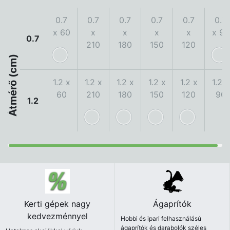
0.7
0.7
0.7
0.7
0.7
0.7
x 60
x
x
x
x
x 90
0.7
210
180
150
120
Átmérő (cm)
1.2 x
1.2 x
1.2 x
1.2 x
1.2 x
1.2 x
60
210
180
150
120
90
1.2
Kerti gépek nagy
Ágaprítók
kedvezménnyel
Hobbi és ipari felhasználású
ágaprítók és darabolók széles