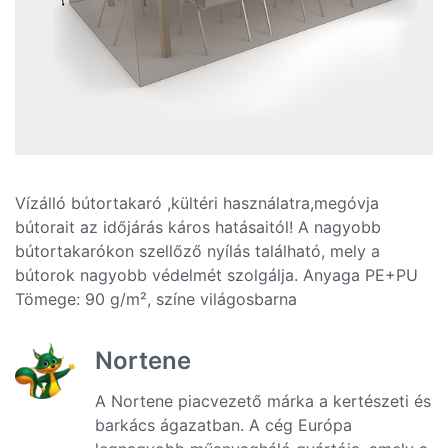
Vízálló bútortakaró ,kültéri használatra,megóvja
bútorait az időjárás káros hatásaitól! A nagyobb
bútortakarókon szellőző nyílás található, mely a
bútorok nagyobb védelmét szolgálja. Anyaga PE+PU
Tömege: 90 g/m², színe világosbarna
Nortene
A Nortene piacvezető márka a kertészeti és
barkács ágazatban. A cég Európa