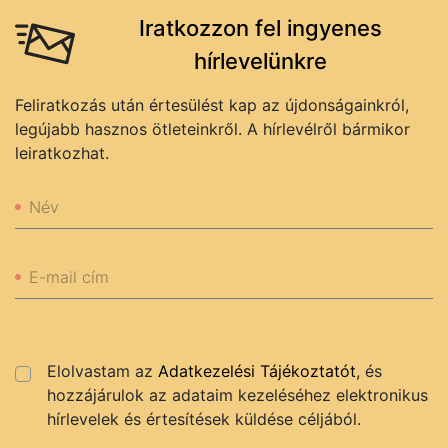
Iratkozzon fel ingyenes
hírlevelünkre
Feliratkozás után értesülést kap az újdonságainkról,
legújabb hasznos ötleteinkről. A hírlevélről bármikor
leiratkozhat.
Név
E-mail cím
Elolvastam az
Adatkezelési Tájékoztatót
, és
hozzájárulok az adataim kezeléséhez elektronikus
hírlevelek és értesítések küldése céljából.