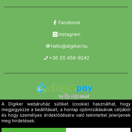
Facebook
Instagram
hello@digiker.hu
+36 20 456-9242
Copyright 2019 - 2026. Borsod Agroker Zrt.
Minden jog fenntartva!