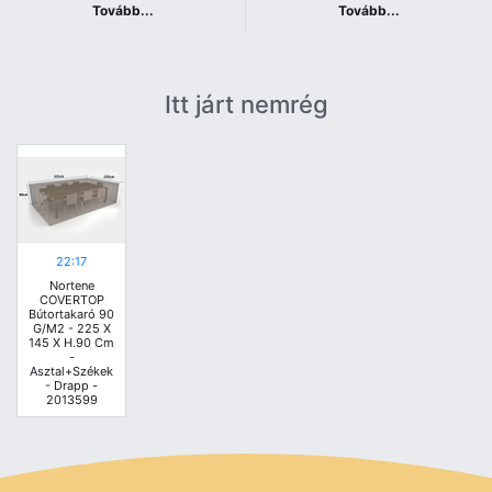
Tovább...
Tovább...
Itt járt nemrég
22:17
Nortene
COVERTOP
Bútortakaró 90
G/m2 - 225 X
145 X H.90 Cm
-
Asztal+székek
- Drapp -
2013599