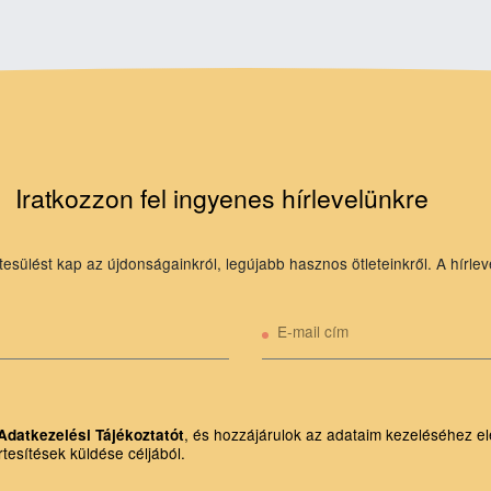
Iratkozzon fel ingyenes hírlevelünkre
tesülést kap az újdonságainkról, legújabb hasznos ötleteinkről. A hírlev
E-mail cím
, és hozzájárulok az adataim kezeléséhez el
Adatkezelési Tájékoztatót
rtesítések küldése céljából.