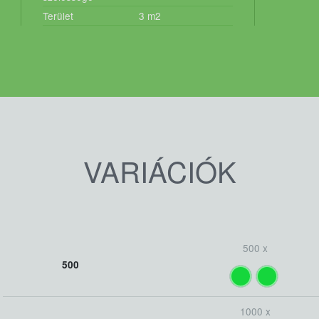
Terület
3
m2
VARIÁCIÓK
500 x
500
1000 x