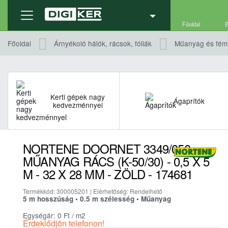
Termék adatlap
Részletek, technikai adatok
Vari
Főoldal
B
Főoldal
Árnyékoló hálók, rácsok, fóliák
Műanyag és fém 
Kerti gépek nagy
Ágaprítók
kedvezménnyel
NORTENE DOORNET 3349/050
MŰANYAG RÁCS (K-50/30) - 0,5 X 5
M - 32 X 28 MM - ZÖLD - 174681
Termékkód: 300005201 | Elérhetőség: Rendelhető
5 m hosszúság • 0.5 m szélesség • Műanyag
Egységár: 0
Ft
/ m2
Érdeklődjön telefonon!