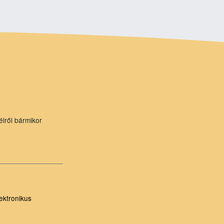
élről bármikor
ektronikus