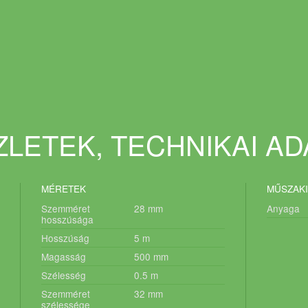
LETEK, TECHNIKAI A
MÉRETEK
MŰSZAKI
Szemméret
28
mm
Anyaga
hosszúsága
Hosszúság
5
m
Magasság
500
mm
Szélesség
0.5
m
Szemméret
32
mm
szélessége