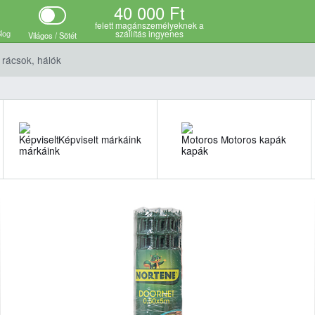
40 000 Ft
ációk
felett magánszemélyeknek a
log
szállítás ingyenes
Világos / Sötét
rácsok, hálók
Képviselt márkáink
Motoros kapák