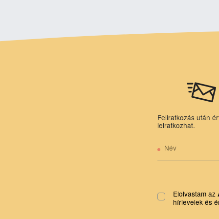
Feliratkozás után ér
leiratkozhat.
Név
Elolvastam az
hírlevelek és é