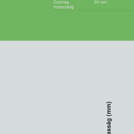
Csomag
90
mm
hosszúság
Magasság (mm)