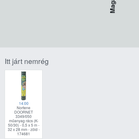
Itt járt nemrég
14:00
Nortene
DOORNET
3349/050
műanyag rács (K-
50/30) - 0,5 x 5 m -
32 x 28 mm - zöld -
174681