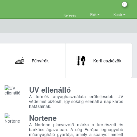
0
Fiók
Kosár
Keresés
Fűnyírók
Kerti eszközök
UV ellenálló
A termék anyaghasználata erőteljesebb UV
védelmet biztosít, így sokáig ellenáll a nap káros
hatásainak.
Nortene
A Nortene piacvezető márka a kertészeti és
barkács ágazatban. A cég Európa legnagyobb
műanyagháló gyártója, amely a spanyol mellett