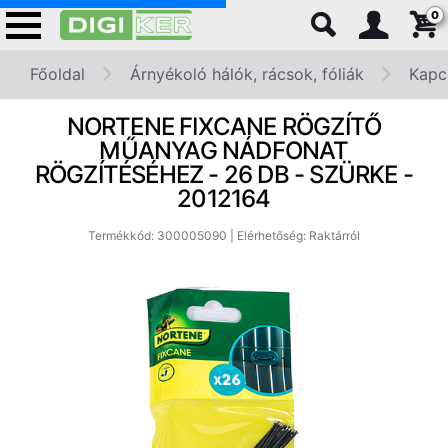
0
Főoldal
Árnyékoló hálók, rácsok, fóliák
Kapc
NORTENE FIXCANE RÖGZÍTŐ
MŰANYAG NÁDFONAT
RÖGZÍTÉSÉHEZ - 26 DB - SZÜRKE -
2012164
Termékkód: 300005090 | Elérhetőség: Raktárról