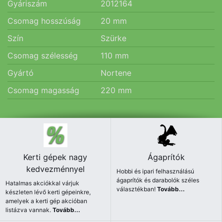
Gyáriszám
2012164
Csomag hosszúság
20
mm
Szín
Szürke
Csomag szélesség
110
mm
Gyártó
Nortene
Csomag magasság
220
mm
Kerti gépek nagy
Ágaprítók
kedvezménnyel
Hobbi és ipari felhasználású
ágaprítók és darabolók széles
Hatalmas akciókkal várjuk
választékban!
Tovább...
készleten lévő kerti gépeinkre,
amelyek a kerti gép akcióban
listázva vannak.
Tovább...