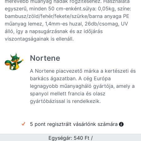
merevebb műanyag nádak rögzítéséhez. Használata
egyszerű, minden 50 cm-enként.súlya: 0,05kg, színe:
bambusz/zöld/fehér/fekete/szürke/barna anyaga PE
műanyag lemez, 1,4mm-es huzal, 26db/csomag, UV
álló, így a napsugárzásnak és az időjárás
viszontagságainak is ellenáll.
Nortene
A Nortene piacvezető márka a kertészeti és
barkács ágazatban. A cég Európa
legnagyobb műanyagháló gyártója, amely a
spanyol mellett francia és olasz
gyártóbázissal is rendelkezik.
5 pont regisztrált vásárlónk számára
Egységár: 540
Ft
/