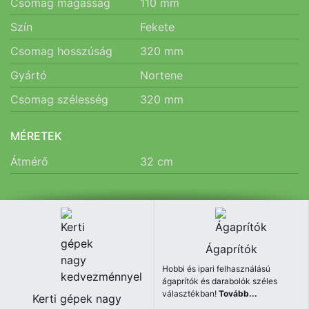
Csomag magasság
110
mm
Szín
Fekete
Csomag hosszúság
320
mm
Gyártó
Nortene
Csomag szélesség
320
mm
MÉRETEK
Átmérő
32
cm
Ágaprítók
Hobbi és ipari felhasználású
ágaprítók és darabolók széles
választékban!
Tovább...
Kerti gépek nagy