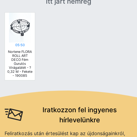
Itt járt nemrég
05:50
Nortene FLORA
ROLL ART
DECO Fém
Gurulós
Virágalátét - ?
0,32 M - Fekete
- 190085
Iratkozzon fel ingyenes
hírlevelünkre
Feliratkozás után értesülést kap az újdonságainkról,