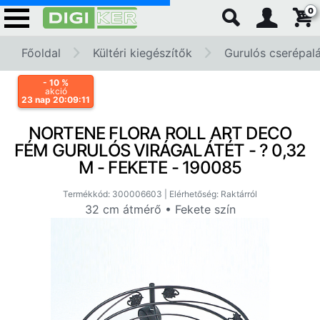
0
Főoldal
Kültéri kiegészítők
Gurulós cserépal
- 10
%
akció
23 nap 20:09:11
NORTENE FLORA ROLL ART DECO
FÉM GURULÓS VIRÁGALÁTÉT - ? 0,32
M - FEKETE - 190085
Termékkód: 300006603 | Elérhetőség: Raktárról
32 cm átmérő • Fekete szín