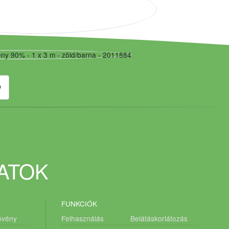
DATOK
FUNKCIÓK
övény
Felhasználás
Belátáskorlátozás