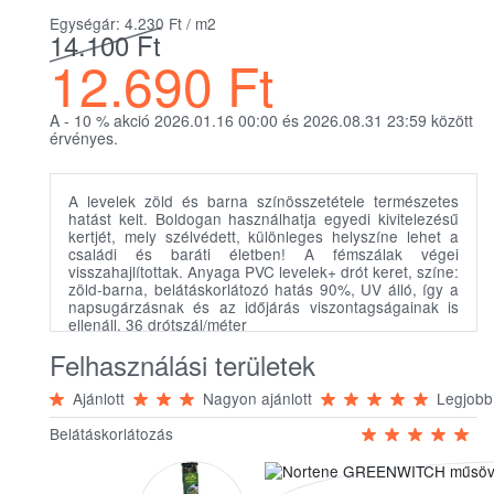
Egységár: 4.230
Ft
/ m2
14.100
Ft
12.690
Ft
A - 10
%
akció 2026.01.16 00:00 és 2026.08.31 23:59 között
érvényes.
A levelek zöld és barna színösszetétele természetes
hatást kelt. Boldogan használhatja egyedi kivitelezésű
kertjét, mely szélvédett, különleges helyszíne lehet a
családi és baráti életben! A fémszálak végei
visszahajlítottak. Anyaga PVC levelek+ drót keret, színe:
zöld-barna, belátáskorlátozó hatás 90%, UV álló, így a
napsugárzásnak és az időjárás viszontagságainak is
ellenáll, 36 drótszál/méter
Felhasználási területek
Ajánlott
Nagyon ajánlott
Legjobb
Belátáskorlátozás