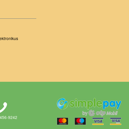
ektronikus
 456-9242