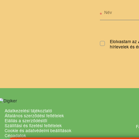
Név
Elolvastam az
hírlevelek és é
Adatkezelési tájékoztató
Általános szerződési feltételek
Elállás a szerződéstől
Szállítási és fizetési feltételek
F
Cookie és adatvédelmi beállítások
Cégadatok