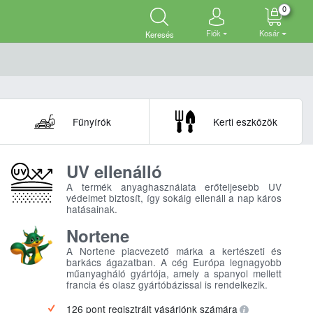
0
Fiók
Kosár
Keresés
Fűnyírók
Kerti eszközök
UV ellenálló
A termék anyaghasználata erőteljesebb UV
védelmet biztosít, így sokáig ellenáll a nap káros
hatásainak.
Nortene
A Nortene piacvezető márka a kertészeti és
barkács ágazatban. A cég Európa legnagyobb
műanyagháló gyártója, amely a spanyol mellett
francia és olasz gyártóbázissal is rendelkezik.
126 pont regisztrált vásárlónk számára