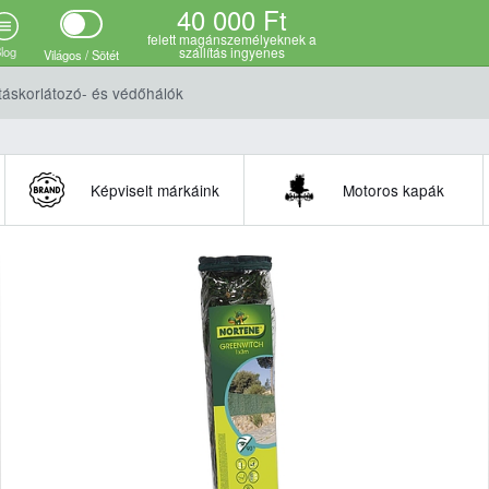
40 000 Ft
ációk
felett magánszemélyeknek a
log
szállítás ingyenes
Világos / Sötét
táskorlátozó- és védőhálók
Képviselt márkáink
Motoros kapák