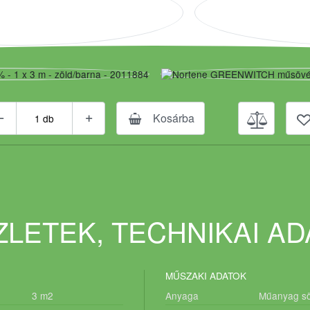
Kosárba
LETEK, TECHNIKAI A
MŰSZAKI ADATOK
3
m2
Anyaga
Műanyag s