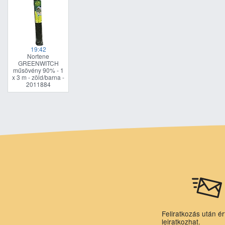
19:42
Nortene
GREENWITCH
műsövény 90% - 1
x 3 m - zöld/barna -
2011884
Feliratkozás után ér
leiratkozhat.