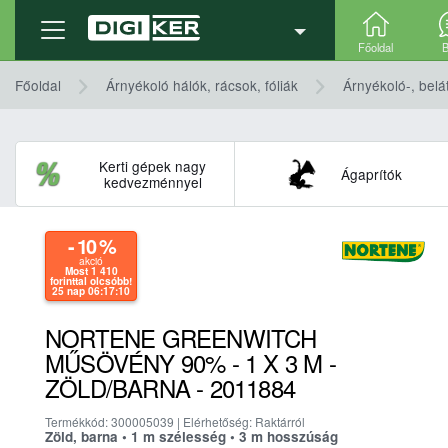
Termék adatlap
Részletek, technikai adatok
Vari
Főoldal
B
Főoldal
Árnyékoló hálók, rácsok, fóliák
Árnyékoló-, belá
Kerti gépek nagy
Ágaprítók
kedvezménnyel
- 10
%
akció
Most 1 410
forinttal olcsóbb!
25 nap 06:17:09
NORTENE GREENWITCH
MŰSÖVÉNY 90% - 1 X 3 M -
ZÖLD/BARNA - 2011884
Termékkód: 300005039 | Elérhetőség: Raktárról
Zöld, barna • 1 m szélesség • 3 m hosszúság