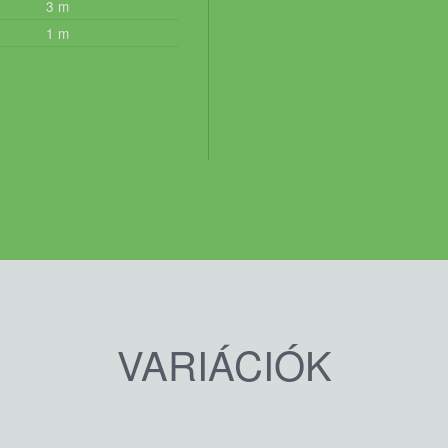
3
m
1
m
VARIÁCIÓK