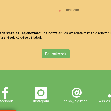
E-mail cím
, és hozzájárulok az adataim kezeléséhez el
Adatkezelési Tájékoztatót
rtesítések küldése céljából.
Feliratkozok
acebook
Instagram
hello@digiker.hu
+36 20