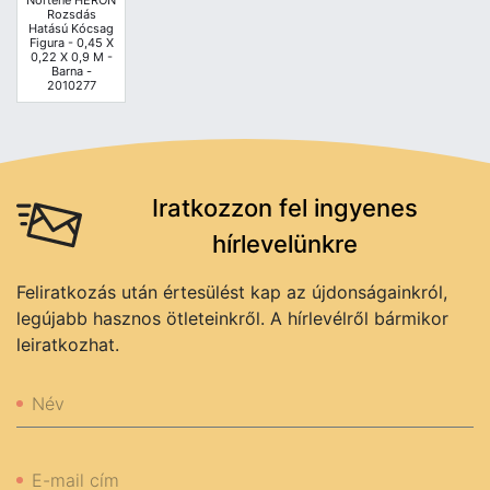
Nortene HERON
Rozsdás
Hatású Kócsag
Figura - 0,45 X
0,22 X 0,9 M -
Barna -
2010277
Iratkozzon fel ingyenes
hírlevelünkre
Feliratkozás után értesülést kap az újdonságainkról,
legújabb hasznos ötleteinkről. A hírlevélről bármikor
leiratkozhat.
Név
E-mail cím