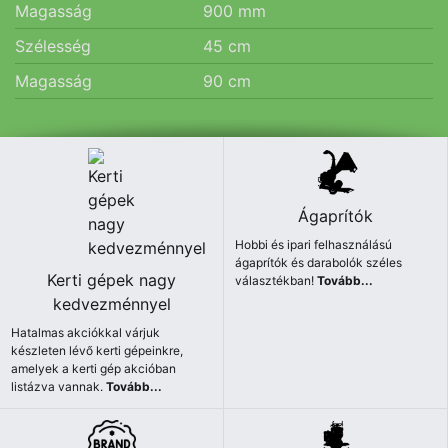
Magasság
900
mm
Szélesség
45
cm
Magasság
90
cm
Ágaprítók
Hobbi és ipari felhasználású
ágaprítók és darabolók széles
Kerti gépek nagy
választékban!
Tovább...
kedvezménnyel
Hatalmas akciókkal várjuk
készleten lévő kerti gépeinkre,
amelyek a kerti gép akcióban
listázva vannak.
Tovább...