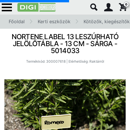
0
Főoldal
Kerti eszközök
Kötözők, kiegészítők
NORTENE LABEL 13 LESZÚRHATÓ
JELÖLŐTÁBLA - 13 CM - SÁRGA -
5014033
Termékkód: 300007618 | Elérhetőség: Raktárról