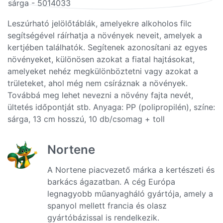
Leszúrható jelölőtáblák, amelyekre alkoholos filc
segítségével ráírhatja a növények neveit, amelyek a
kertjében találhatók. Segítenek azonosítani az egyes
növényeket, különösen azokat a fiatal hajtásokat,
amelyeket nehéz megkülönböztetni vagy azokat a
trületeket, ahol még nem csíráznak a növények.
Továbbá meg lehet nevezni a növény fajta nevét,
ültetés időpontját stb. Anyaga: PP (polipropilén), színe:
sárga, 13 cm hosszú, 10 db/csomag + toll
Nortene
A Nortene piacvezető márka a kertészeti és
barkács ágazatban. A cég Európa
legnagyobb műanyagháló gyártója, amely a
spanyol mellett francia és olasz
gyártóbázissal is rendelkezik.