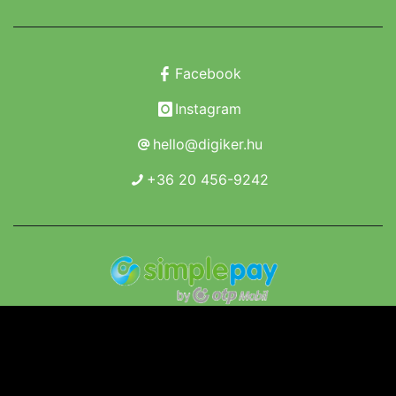
Facebook
Instagram
hello@digiker.hu
+36 20 456-9242
Copyright 2019 - 2026. Borsod Agroker Zrt.
Minden jog fenntartva!