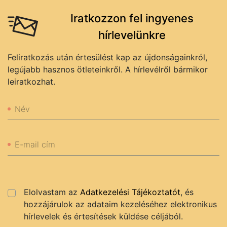
Iratkozzon fel ingyenes
hírlevelünkre
Feliratkozás után értesülést kap az újdonságainkról,
legújabb hasznos ötleteinkről. A hírlevélről bármikor
leiratkozhat.
Név
E-mail cím
Elolvastam az
Adatkezelési Tájékoztatót
, és
hozzájárulok az adataim kezeléséhez elektronikus
hírlevelek és értesítések küldése céljából.