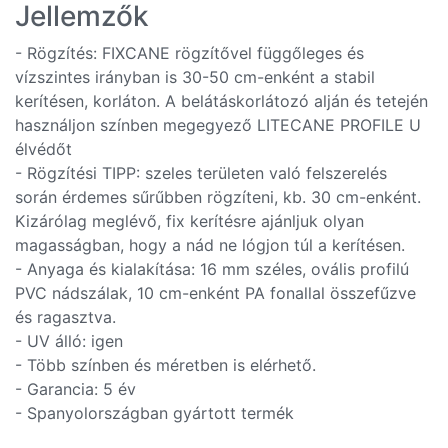
Jellemzők
- Rögzítés: FIXCANE rögzítővel függőleges és
vízszintes irányban is 30-50 cm-enként a stabil
kerítésen, korláton. A belátáskorlátozó alján és tetején
használjon színben megegyező LITECANE PROFILE U
élvédőt
- Rögzítési TIPP: szeles területen való felszerelés
során érdemes sűrűbben rögzíteni, kb. 30 cm-enként.
Kizárólag meglévő, fix kerítésre ajánljuk olyan
magasságban, hogy a nád ne lógjon túl a kerítésen.
- Anyaga és kialakítása: 16 mm széles, ovális profilú
PVC nádszálak, 10 cm-enként PA fonallal összefűzve
és ragasztva.
- UV álló: igen
- Több színben és méretben is elérhető.
- Garancia: 5 év
- Spanyolországban gyártott termék