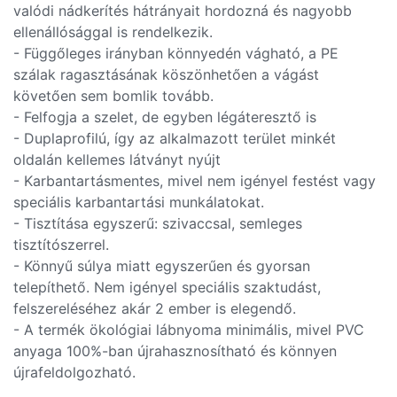
valódi nádkerítés hátrányait hordozná és nagyobb
ellenállósággal is rendelkezik.
- Függőleges irányban könnyedén vágható, a PE
szálak ragasztásának köszönhetően a vágást
követően sem bomlik tovább.
- Felfogja a szelet, de egyben légáteresztő is
- Duplaprofilú, így az alkalmazott terület minkét
oldalán kellemes látványt nyújt
- Karbantartásmentes, mivel nem igényel festést vagy
speciális karbantartási munkálatokat.
- Tisztítása egyszerű: szivaccsal, semleges
tisztítószerrel.
- Könnyű súlya miatt egyszerűen és gyorsan
telepíthető. Nem igényel speciális szaktudást,
felszereléséhez akár 2 ember is elegendő.
- A termék ökológiai lábnyoma minimális, mivel PVC
anyaga 100%-ban újrahasznosítható és könnyen
újrafeldolgozható.