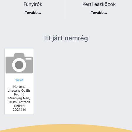
Fűnyírók
Kerti eszközök
Tovább...
Tovább...
Itt járt nemrég
14:41
Nortene
Litecane Ovális
Profilú
Műanyag Nád,
1x3m, Antracit
Szürke
2021414