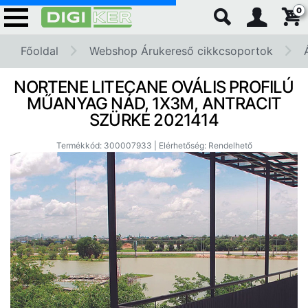
0
Főoldal
Webshop Árukereső cikkcsoportok
NORTENE LITECANE OVÁLIS PROFILÚ
MŰANYAG NÁD, 1X3M, ANTRACIT
SZÜRKE 2021414
Termékkód: 300007933 | Elérhetőség: Rendelhető