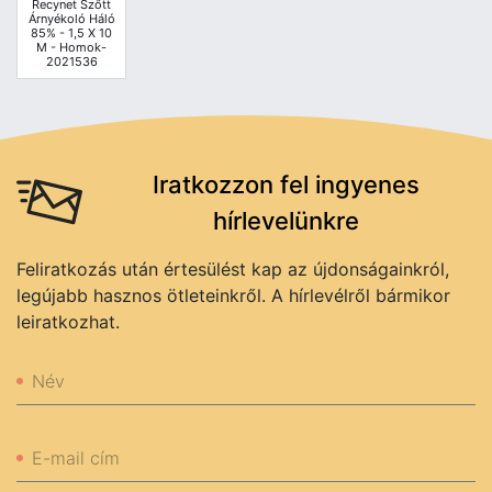
Recynet Szőtt
Árnyékoló Háló
85% - 1,5 X 10
M - Homok-
2021536
Iratkozzon fel ingyenes
hírlevelünkre
Feliratkozás után értesülést kap az újdonságainkról,
legújabb hasznos ötleteinkről. A hírlevélről bármikor
leiratkozhat.
Név
E-mail cím