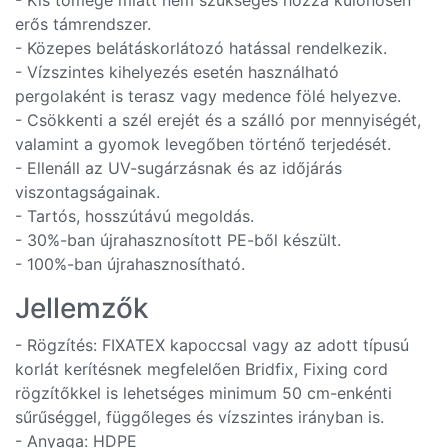
- Kis tömege miatt nem szükséges hozzá különösen
erős támrendszer.
- Közepes belátáskorlátozó hatással rendelkezik.
- Vízszintes kihelyezés esetén használható
pergolaként is terasz vagy medence fölé helyezve.
- Csökkenti a szél erejét és a szálló por mennyiségét,
valamint a gyomok levegőben történő terjedését.
- Ellenáll az UV-sugárzásnak és az időjárás
viszontagságainak.
- Tartós, hosszútávú megoldás.
- 30%-ban újrahasznosított PE-ből készült.
- 100%-ban újrahasznosítható.
Jellemzők
- Rögzítés: FIXATEX kapoccsal vagy az adott típusú
korlát kerítésnek megfelelően Bridfix, Fixing cord
rögzítőkkel is lehetséges minimum 50 cm-enkénti
sűrűséggel, függőleges és vízszintes irányban is.
- Anyaga: HDPE