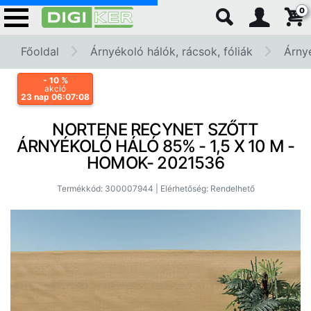
0
Főoldal
Árnyékoló hálók, rácsok, fóliák
Árny
- 10
%
akció
23 nap 06:07:07
NORTENE RECYNET SZŐTT
ÁRNYÉKOLÓ HÁLÓ 85% - 1,5 X 10 M -
HOMOK- 2021536
Termékkód: 300007944 | Elérhetőség: Rendelhető