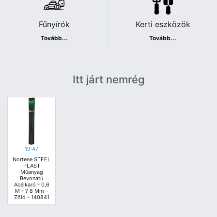
Fűnyírók
Kerti eszközök
Tovább...
Tovább...
Itt járt nemrég
19:47
Nortene STEEL
PLAST
Műanyag
Bevonatú
Acélkaró - 0,6
M - ? 8 Mm -
Zöld - 140841