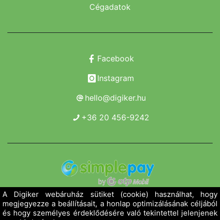
Cégadatok
Facebook
Instagram
hello@digiker.hu
+36 20 456-9242