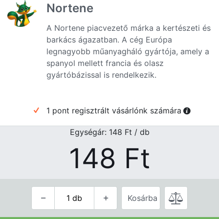
Nortene
A Nortene piacvezető márka a kertészeti és
barkács ágazatban. A cég Európa
legnagyobb műanyagháló gyártója, amely a
spanyol mellett francia és olasz
gyártóbázissal is rendelkezik.
1 pont regisztrált vásárlónk számára
Egységár: 148
Ft
/ db
148
Ft
Kosárba