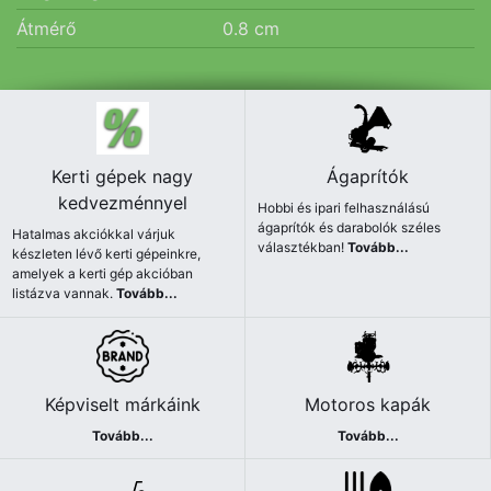
Átmérő
0.8
cm
Kerti gépek nagy
Ágaprítók
kedvezménnyel
Hobbi és ipari felhasználású
ágaprítók és darabolók széles
Hatalmas akciókkal várjuk
választékban!
Tovább...
készleten lévő kerti gépeinkre,
amelyek a kerti gép akcióban
listázva vannak.
Tovább...
Képviselt márkáink
Motoros kapák
Tovább...
Tovább...