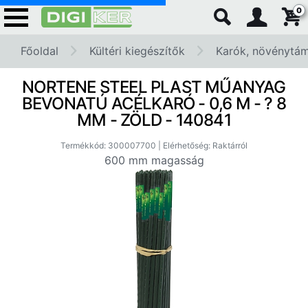
0
Főoldal
Kültéri kiegészítők
Karók, növénytám
NORTENE STEEL PLAST MŰANYAG
BEVONATÚ ACÉLKARÓ - 0,6 M - ? 8
MM - ZÖLD - 140841
Termékkód: 300007700 | Elérhetőség: Raktárról
600 mm magasság