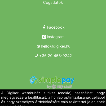
Cégadatok
Facebook
Instagram
hello@digiker.hu
+36 20 456-9242
Copyright 2019 - 2026. Borsod Agroker Zrt.