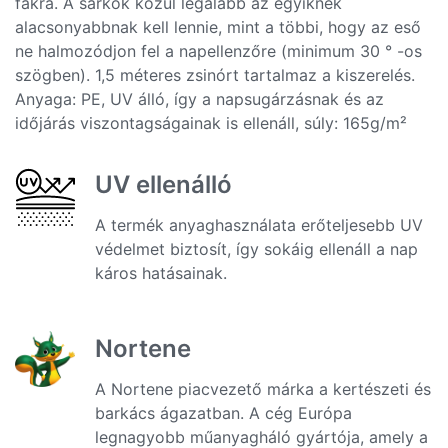
fákra. A sarkok közül legalább az egyiknek
alacsonyabbnak kell lennie, mint a többi, hogy az eső
ne halmozódjon fel a napellenzőre (minimum 30 ° -os
szögben). 1,5 méteres zsinórt tartalmaz a kiszerelés.
Anyaga: PE, UV álló, így a napsugárzásnak és az
időjárás viszontagságainak is ellenáll, súly: 165g/m²
UV ellenálló
A termék anyaghasználata erőteljesebb UV
védelmet biztosít, így sokáig ellenáll a nap
káros hatásainak.
Nortene
A Nortene piacvezető márka a kertészeti és
barkács ágazatban. A cég Európa
legnagyobb műanyagháló gyártója, amely a