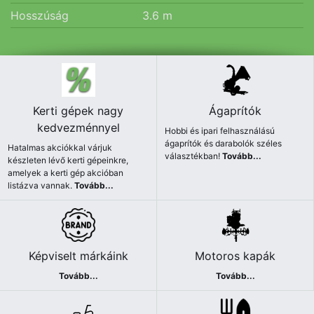
Hosszúság
3.6
m
Kerti gépek nagy
Ágaprítók
kedvezménnyel
Hobbi és ipari felhasználású
ágaprítók és darabolók széles
Hatalmas akciókkal várjuk
választékban!
Tovább...
készleten lévő kerti gépeinkre,
amelyek a kerti gép akcióban
listázva vannak.
Tovább...
Képviselt márkáink
Motoros kapák
Tovább...
Tovább...