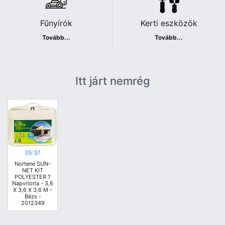
Fűnyírók
Kerti eszközök
Tovább...
Tovább...
Itt járt nemrég
05:37
Nortene SUN-
NET KIT
POLYESTER ?
Napvitorla - 3,6
X 3,6 X 3,6 M -
Bézs -
2012349