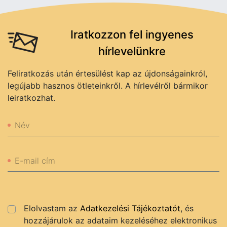
Iratkozzon fel ingyenes
hírlevelünkre
Feliratkozás után értesülést kap az újdonságainkról,
legújabb hasznos ötleteinkről. A hírlevélről bármikor
leiratkozhat.
Név
E-mail cím
Elolvastam az
Adatkezelési Tájékoztatót
, és
hozzájárulok az adataim kezeléséhez elektronikus