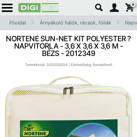
0
Főoldal
Árnyékoló hálók, rácsok, fóliák
Napvi
NORTENE SUN-NET KIT POLYESTER ?
NAPVITORLA - 3,6 X 3,6 X 3,6 M -
BÉZS - 2012349
Termékkód: 300006204 | Elérhetőség: Rendelhető