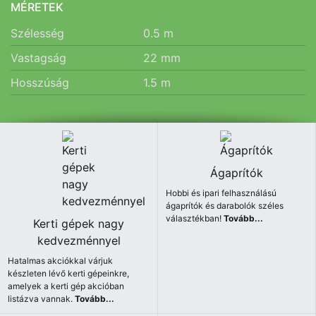
MÉRETEK
Szélesség
0.5
m
Vastagság
22
mm
Hosszúság
1.5
m
Ágaprítók
Hobbi és ipari felhasználású
ágaprítók és darabolók széles
választékban!
Tovább...
Kerti gépek nagy
kedvezménnyel
Hatalmas akciókkal várjuk
készleten lévő kerti gépeinkre,
amelyek a kerti gép akcióban
listázva vannak.
Tovább...