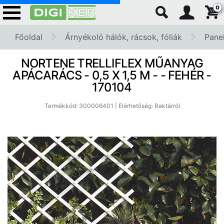
0
Főoldal
Árnyékoló hálók, rácsok, fóliák
Pane
NORTENE TRELLIFLEX MŰANYAG
APÁCARÁCS - 0,5 X 1,5 M - - FEHÉR -
170104
Termékkód: 300006401 | Elérhetőség: Raktárról