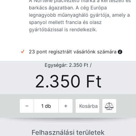
A Nortene piacvezető márka a kertészeti és
barkács ágazatban. A cég Európa
legnagyobb műanyagháló gyártója, amely a
spanyol mellett francia és olasz
gyártóbázissal is rendelkezik.
23 pont regisztrált vásárlónk számára
Egységár: 2.350
Ft
/
2.350
Ft
Kosárba
Felhasználási területek