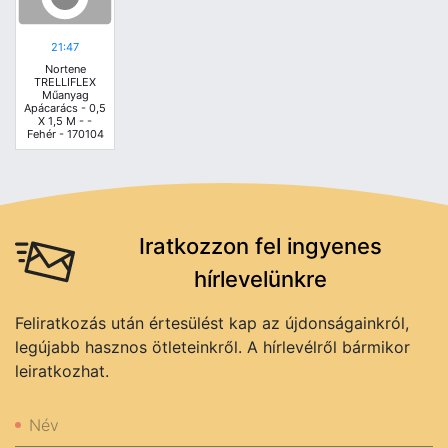
21:47
Nortene
TRELLIFLEX
Műanyag
Apácarács - 0,5
X 1,5 M - -
Fehér - 170104
Iratkozzon fel ingyenes
hírlevelünkre
Feliratkozás után értesülést kap az újdonságainkról,
legújabb hasznos ötleteinkről. A hírlevélről bármikor
leiratkozhat.
Név