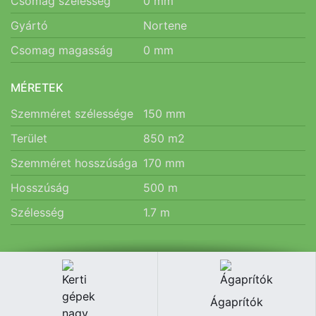
Csomag szélesség
0
mm
Gyártó
Nortene
Csomag magasság
0
mm
MÉRETEK
Szemméret szélessége
150
mm
Terület
850
m2
Szemméret hosszúsága
170
mm
Hosszúság
500
m
Szélesség
1.7
m
Ágaprítók