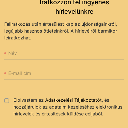
Iratkozzon fel ingyenes
hírlevelünkre
Feliratkozás után értesülést kap az újdonságainkról,
legújabb hasznos ötleteinkről. A hírlevélről bármikor
leiratkozhat.
Név
E-mail cím
Elolvastam az
Adatkezelési Tájékoztatót
, és
hozzájárulok az adataim kezeléséhez elektronikus
hírlevelek és értesítések küldése céljából.