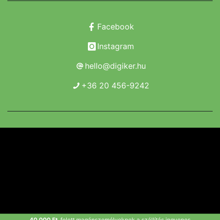
Facebook
Instagram
hello@digiker.hu
+36 20 456-9242
Copyright 2019 - 2026. Borsod Agroker Zrt.
Minden jog fenntartva!
Powered by Adamante
40 000 Ft
felett magánszemélyeknek a szállítás ingyenes