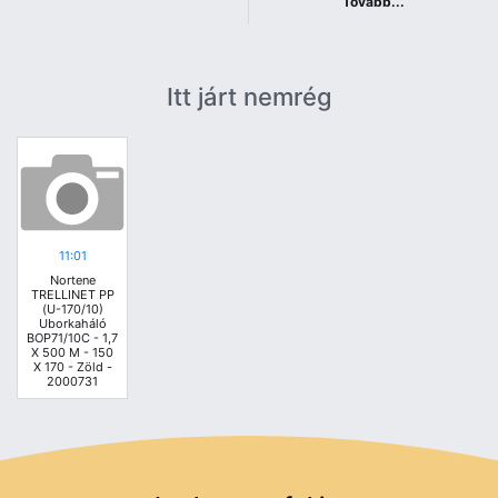
Tovább...
Itt járt nemrég
11:01
Nortene
TRELLINET PP
(U-170/10)
Uborkaháló
BOP71/10C - 1,7
X 500 M - 150
X 170 - Zöld -
2000731