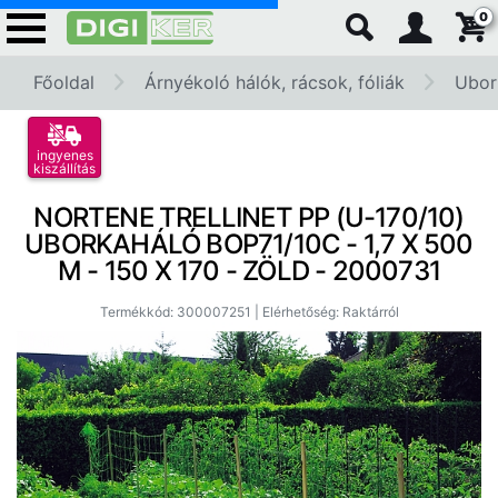
0
Főoldal
Árnyékoló hálók, rácsok, fóliák
Ubor
ingyenes
kiszállítás
NORTENE TRELLINET PP (U-170/10)
UBORKAHÁLÓ BOP71/10C - 1,7 X 500
M - 150 X 170 - ZÖLD - 2000731
Termékkód: 300007251 | Elérhetőség: Raktárról