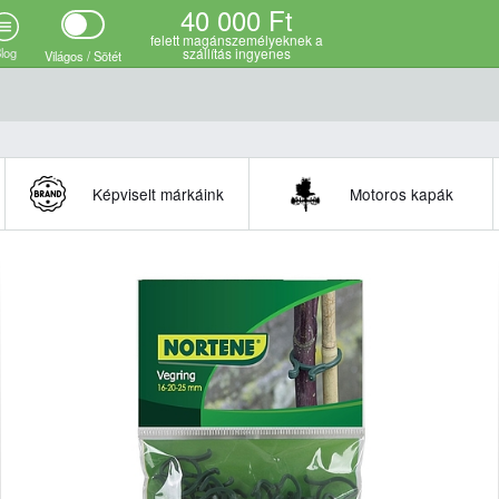
40 000 Ft
felett magánszemélyeknek a
log
szállítás ingyenes
Világos / Sötét
Képviselt márkáink
Motoros kapák