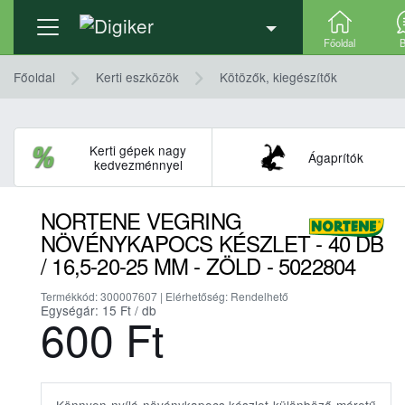
Termék adatlap
Részletek, technikai adatok
Főoldal
B
Főoldal
Kerti eszközök
Kötözők, kiegészítők
Kerti gépek nagy
Ágaprítók
kedvezménnyel
NORTENE VEGRING
NÖVÉNYKAPOCS KÉSZLET - 40 DB
/ 16,5-20-25 MM - ZÖLD - 5022804
Termékkód: 300007607 | Elérhetőség: Rendelhető
Egységár: 15
Ft
/ db
600
Ft