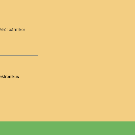
élről bármikor
ektronikus