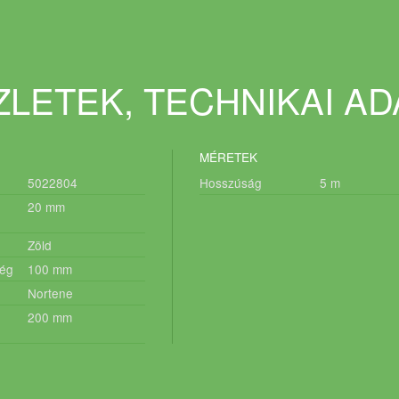
LETEK, TECHNIKAI A
MÉRETEK
5022804
Hosszúság
5
m
20
mm
Zöld
ég
100
mm
Nortene
200
mm