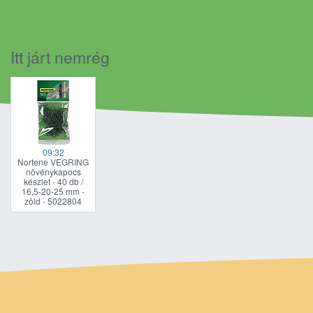
Itt járt nemrég
09:32
Nortene VEGRING
növénykapocs
készlet - 40 db /
16,5-20-25 mm -
zöld - 5022804