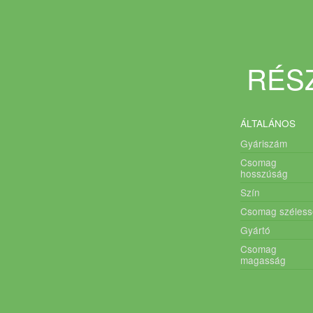
RÉSZ
ÁLTALÁNOS
Gyáriszám
Csomag
hosszúság
Szín
Csomag széless
Gyártó
Csomag
magasság