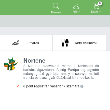
0
Fiók
Kosár
Keresés
Fűnyírók
Kerti eszközök
Nortene
A Nortene piacvezető márka a kertészeti és
barkács ágazatban. A cég Európa legnagyobb
műanyagháló gyártója, amely a spanyol mellett
francia és olasz gyártóbázissal is rendelkezik.
6 pont regisztrált vásárlónk számára