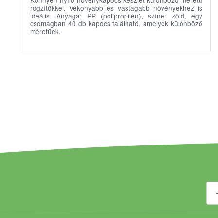
Könnyen nyíló növénykapocs készlet különböző méretű
rögzítőkkel. Vékonyabb és vastagabb növényekhez is
ideális. Anyaga: PP (polipropilén), színe: zöld, egy
csomagban 40 db kapocs található, amelyek különböző
méretűek.