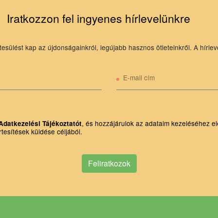
Iratkozzon fel ingyenes hírlevelünkre
tesülést kap az újdonságainkról, legújabb hasznos ötleteinkről. A hírlev
E-mail cím
, és hozzájárulok az adataim kezeléséhez el
Adatkezelési Tájékoztatót
rtesítések küldése céljából.
Feliratkozok