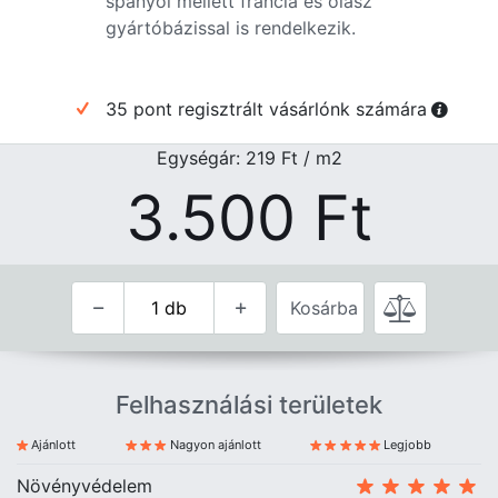
spanyol mellett francia és olasz
gyártóbázissal is rendelkezik.
35 pont regisztrált vásárlónk számára
Egységár: 219
Ft
/ m2
3.500
Ft
Kosárba
Felhasználási területek
Ajánlott
Nagyon ajánlott
Legjobb
Növényvédelem