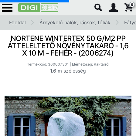
0
Főoldal
Árnyékoló hálók, rácsok, fóliák
Fátyo
NORTENE WINTERTEX 50 G/M2 PP
ÁTTELELTETŐ NÖVÉNYTAKARÓ - 1,6
X 10 M - FEHÉR - (2006274)
Termékkód: 300007301 | Elérhetőség: Raktárról
1.6 m szélesség