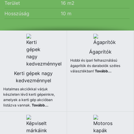
Terület
16
m2
Hosszúság
10
m
Ágaprítók
Hobbi és ipari felhasználású
ágaprítók és darabolók széles
választékban!
Tovább...
Kerti gépek nagy
kedvezménnyel
Hatalmas akciókkal várjuk
készleten lévő kerti gépeinkre,
amelyek a kerti gép akcióban
listázva vannak.
Tovább...