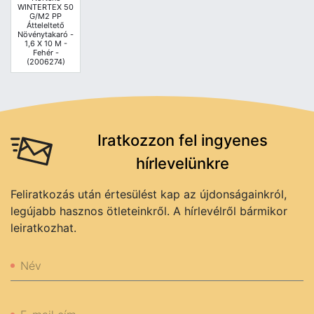
WINTERTEX 50
G/m2 PP
Átteleltető
Növénytakaró -
1,6 X 10 M -
Fehér -
(2006274)
Iratkozzon fel ingyenes
hírlevelünkre
Feliratkozás után értesülést kap az újdonságainkról,
legújabb hasznos ötleteinkről. A hírlevélről bármikor
leiratkozhat.
Név