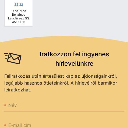
22:32
Oleo-Mac
Benzines
Láncfűrész GS
451 50Y!
Iratkozzon fel ingyenes
hírlevelünkre
Feliratkozás után értesülést kap az újdonságainkról,
legújabb hasznos ötleteinkről. A hírlevélről bármikor
leiratkozhat.
Név
E-mail cím