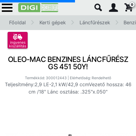
0
Főoldal
Kerti gépek
Láncfűrészek
Benzi
ingyenes
kiszállítás
OLEO-MAC BENZINES LÁNCFŰRÉSZ
GS 451 50Y!
Termékkód: 300012443 | Elérhetőség: Rendelhető
Teljesítmény:2,9 LE-2,1 kW/42,9 ccmVezető hossza: 46
cm /18" Lánc osztása: .325"x.050"