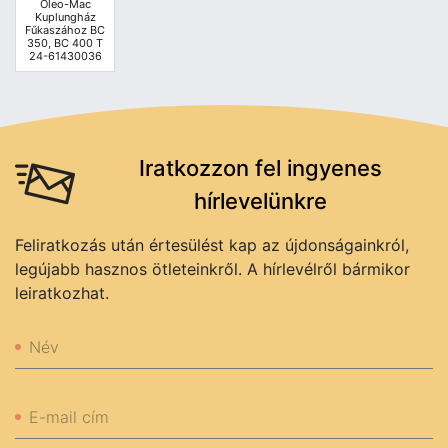
Oleo-Mac
Kuplungház
Fűkaszához BC
350, BC 400 T
24-61430036
Iratkozzon fel ingyenes
hírlevelünkre
Feliratkozás után értesülést kap az újdonságainkról,
legújabb hasznos ötleteinkről. A hírlevélről bármikor
leiratkozhat.
Név
E-mail cím