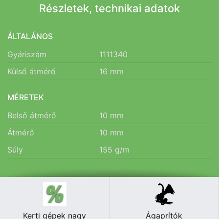
Részletek, technikai adatok
ÁLTALÁNOS
Gyáriszám
1111340
Külső átmérő
16
mm
MÉRETEK
Belső átmérő
10
mm
Átmérő
10
mm
Súly
155
g/m
Kerti gépek nagy
Ágaprítók