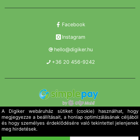
Facebook
Instagram
hello@digiker.hu
+36 20 456-9242
Copyright 2019 - 2026. Borsod Agroker Zrt.
Minden jog fenntartva!