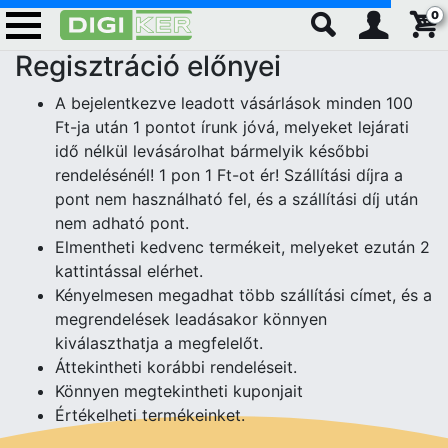
0
Regisztráció előnyei
A bejelentkezve leadott vásárlások minden 100
Ft-ja után 1 pontot írunk jóvá, melyeket lejárati
idő nélkül levásárolhat bármelyik későbbi
rendelésénél! 1 pon 1 Ft-ot ér! Szállítási díjra a
pont nem használható fel, és a szállítási díj után
nem adható pont.
Elmentheti kedvenc termékeit, melyeket ezután 2
kattintással elérhet.
Kényelmesen megadhat több szállítási címet, és a
megrendelések leadásakor könnyen
kiválaszthatja a megfelelőt.
Áttekintheti korábbi rendeléseit.
Könnyen megtekintheti kuponjait
Értékelheti termékeinket.