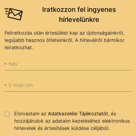
Iratkozzon fel ingyenes
hírlevelünkre
Feliratkozás után értesülést kap az újdonságainkról,
legújabb hasznos ötleteinkről. A hírlevélről bármikor
leiratkozhat.
Név
E-mail cím
Elolvastam az
Adatkezelési Tájékoztatót
, és
hozzájárulok az adataim kezeléséhez elektronikus
hírlevelek és értesítések küldése céljából.