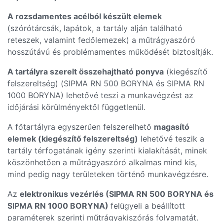
A rozsdamentes acélból készült elemek
(szórótárcsák, lapátok, a tartály alján található
reteszek, valamint fedőlemezek) a műtrágyaszóró
hosszútávú és problémamentes működését biztosítják.
A tartályra szerelt összehajtható ponyva
(kiegészítő
felszereltség) (SIPMA RN 500 BORYNA és SIPMA RN
1000 BORYNA) lehetővé teszi a munkavégzést az
időjárási körülményektől függetlenül.
A főtartályra egyszerűen felszerelhető
magasító
elemek (kiegészítő felszereltség)
lehetővé teszik a
tartály térfogatának igény szerinti kialakítását, minek
köszönhetően a műtrágyaszóró alkalmas mind kis,
mind pedig nagy területeken történő munkavégzésre.
Az
elektronikus vezérlés (SIPMA RN 500 BORYNA és
SIPMA RN 1000 BORYNA)
felügyeli a beállított
paraméterek szerinti műtrágyakiszórás folyamatát.