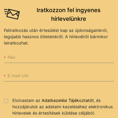
Iratkozzon fel ingyenes
hírlevelünkre
Feliratkozás után értesülést kap az újdonságainkról,
legújabb hasznos ötleteinkről. A hírlevélről bármikor
leiratkozhat.
Név
E-mail cím
Elolvastam az
Adatkezelési Tájékoztatót
, és
hozzájárulok az adataim kezeléséhez elektronikus
hírlevelek és értesítések küldése céljából.