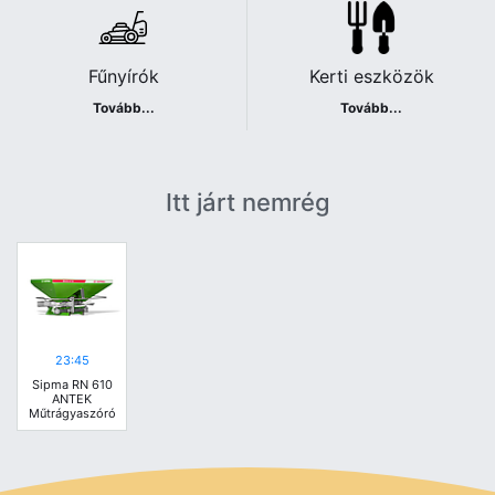
Fűnyírók
Kerti eszközök
Tovább...
Tovább...
Itt járt nemrég
23:45
Sipma RN 610
ANTEK
Műtrágyaszóró