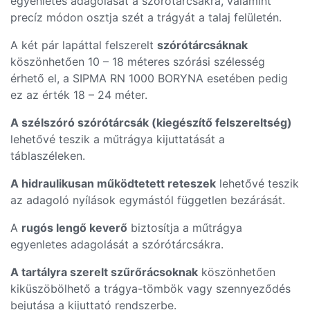
egyenletes adagolását a szórótárcsákra, valamint
precíz módon osztja szét a trágyát a talaj felületén.
A két pár lapáttal felszerelt
szórótárcsáknak
köszönhetően 10 – 18 méteres szórási szélesség
érhető el, a SIPMA RN 1000 BORYNA esetében pedig
ez az érték 18 – 24 méter.
A szélszóró szórótárcsák (kiegészítő felszereltség)
lehetővé teszik a műtrágya kijuttatását a
táblaszéleken.
A hidraulikusan működtetett reteszek
lehetővé teszik
az adagoló nyílások egymástól független bezárását.
A
rugós lengő keverő
biztosítja a műtrágya
egyenletes adagolását a szórótárcsákra.
A tartályra szerelt szűrőrácsoknak
köszönhetően
kiküszöbölhető a trágya-tömbök vagy szennyeződés
bejutása a kijuttató rendszerbe.