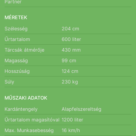
Partner
MÉRETEK
Szélesség
204
cm
Űrtartalom
600
liter
Tárcsák átmérője
430
mm
Magasság
99
cm
Hosszúság
124
cm
Súly
230
kg
MŰSZAKI ADATOK
Kardántengely
Alapfelszereltség
Űrtartalom magasítóval
1200
liter
Max. Munkasebesség
16
km/h