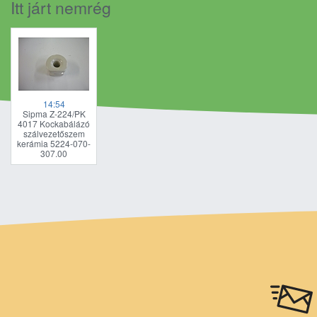
Itt járt nemrég
14:54
Sipma Z-224/PK
4017 Kockabálázó
szálvezetőszem
kerámia 5224-070-
307.00