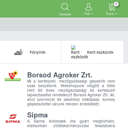
0
Fiók
Kosár
Keresés
Fűnyírók
Kerti eszközök
Borsod Agroker Zrt.
Mi a kertészeti, mezőgazdasági gépekről nem
csak beszélünk. Webshopunk mögött a több
mint 60 éves mezőgazdasági és kertészeti
tapasztalattal rendelkező Borsod Agroker Zrt. áll,
ahol szervizzel és alkatrész ellátással, komoly
gépkészlettel várunk minden érdeklődőt.
Sipma
A Sipma évtizedek óta gyárt megbízható,
elsősorban zöldtakarmányozási feladatokra