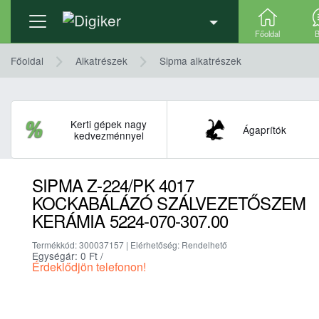
Termék adatlap
Ajánlatkérés
Részletek, technika
Főoldal
B
Főoldal
Alkatrészek
Sipma alkatrészek
Kerti gépek nagy
Ágaprítók
kedvezménnyel
SIPMA Z-224/PK 4017
KOCKABÁLÁZÓ SZÁLVEZETŐSZEM
KERÁMIA 5224-070-307.00
Termékkód: 300037157 | Elérhetőség: Rendelhető
Egységár: 0
Ft
/
Érdeklődjön telefonon!