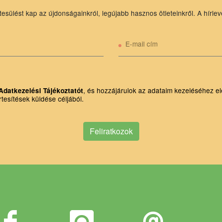
tesülést kap az újdonságainkról, legújabb hasznos ötleteinkről. A hírlev
E-mail cím
, és hozzájárulok az adataim kezeléséhez el
Adatkezelési Tájékoztatót
rtesítések küldése céljából.
Feliratkozok