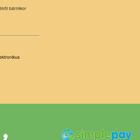
élről bármikor
ektronikus