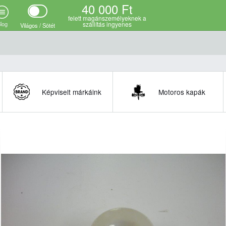
40 000 Ft
i adatok
felett magánszemélyeknek a
log
szállítás ingyenes
Világos / Sötét
Képviselt márkáink
Motoros kapák