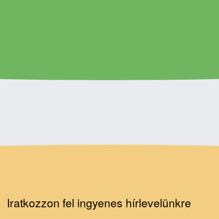
Iratkozzon fel ingyenes hírlevelünkre