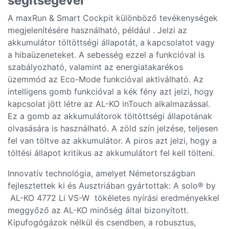
segítségével
A maxRun & Smart Cockpit különböző tevékenységek
megjelenítésére használható, például . Jelzi az
akkumulátor töltöttségi állapotát, a kapcsolatot vagy
a hibaüzeneteket. A sebesség ezzel a funkcióval is
szabályozható, valamint az energiatakarékos
üzemmód az Eco-Mode funkcióval aktiválható. Az
intelligens gomb funkcióval a kék fény azt jelzi, hogy
kapcsolat jött létre az AL-KO inTouch alkalmazással.
Ez a gomb az akkumulátorok töltöttségi állapotának
olvasására is használható. A zöld szín jelzése, teljesen
fel van töltve az akkumulátor. A piros azt jelzi, hogy a
töltési állapot kritikus az akkumulátort fel kell tölteni.
Innovatív technológia, amelyet Németországban
fejlesztettek ki és Ausztriában gyártottak: A solo® by
AL-KO 4772 Li VS-W tökéletes nyírási eredményekkel
meggyőző az AL-KO minőség által bizonyított.
Kipufogógázok nélkül és csendben, a robusztus,