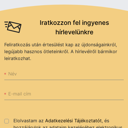
Iratkozzon fel ingyenes
hírlevelünkre
Feliratkozás után értesülést kap az újdonságainkról,
legújabb hasznos ötleteinkről. A hírlevélről bármikor
leiratkozhat.
Név
E-mail cím
Elolvastam az
Adatkezelési Tájékoztatót
, és
hozzájárulok az adataim kezeléséhez elektronikus