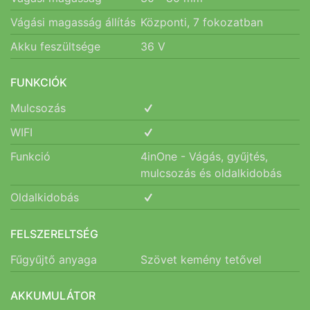
Vágási magasság állítás
Központi, 7 fokozatban
Akku feszültsége
36
V
FUNKCIÓK
Mulcsozás
WIFI
Funkció
4inOne - Vágás, gyűjtés,
mulcsozás és oldalkidobás
Oldalkidobás
FELSZERELTSÉG
Fűgyűjtő anyaga
Szövet kemény tetővel
AKKUMULÁTOR