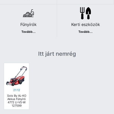
Fűnyírók
Kerti eszközök
Tovább...
Tovább...
Itt járt nemrég
21:12
Solo By AL-KO
Akkus Fűnyíró
4772 LI-VS-W
127599