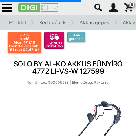
0
Főoldal
Kerti gépek
Akkus gépek
Akkus
- 7
%
3 év
akció
garancia
Most 17 219
ingyenes
forinttal olcsóbb!
kiszállítás
51 nap 04:47:00
SOLO BY AL-KO AKKUS FŰNYÍRÓ
4772 LI-VS-W 127599
Termékkód: 300009983 | Elérhetőség: Raktárról