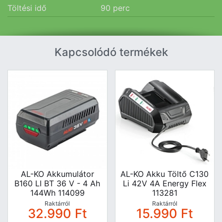
Töltési idő
90
perc
Kapcsolódó termékek
AL-KO Akkumulátor
AL-KO Akku Töltő C130
B160 LI BT 36 V - 4 Ah
Li 42V 4A Energy Flex
144Wh 114099
113281
Raktárról
Raktárról
32.990
Ft
15.990
Ft