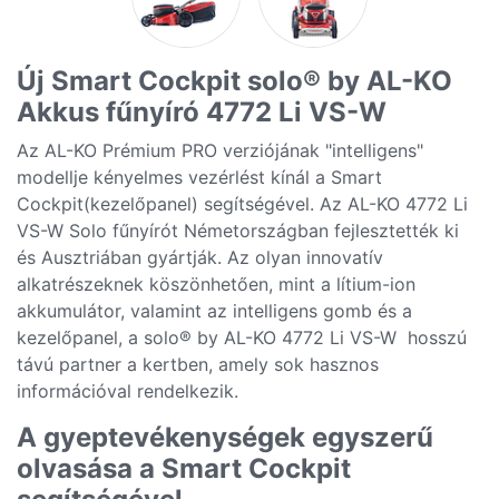
Új Smart Cockpit solo® by AL-KO
Akkus fűnyíró 4772 Li VS-W
Az AL-KO Prémium PRO verziójának "intelligens"
modellje kényelmes vezérlést kínál a Smart
Cockpit(kezelőpanel) segítségével. Az AL-KO 4772 Li
VS-W Solo fűnyírót Németországban fejlesztették ki
és Ausztriában gyártják. Az olyan innovatív
alkatrészeknek köszönhetően, mint a lítium-ion
akkumulátor, valamint az intelligens gomb és a
kezelőpanel, a solo® by AL-KO 4772 Li VS-W hosszú
távú partner a kertben, amely sok hasznos
információval rendelkezik.
A gyeptevékenységek egyszerű
olvasása a Smart Cockpit