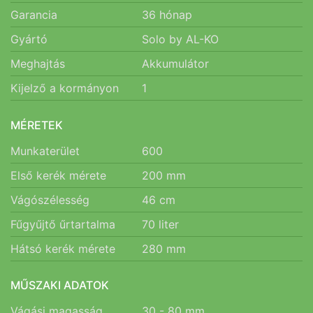
Garancia
36
hónap
Gyártó
Solo by AL-KO
Meghajtás
Akkumulátor
Kijelző a kormányon
1
MÉRETEK
Munkaterület
600
Első kerék mérete
200
mm
Vágószélesség
46
cm
Fűgyűjtő űrtartalma
70
liter
Hátsó kerék mérete
280
mm
MŰSZAKI ADATOK
Vágási magasság
30 - 80
mm