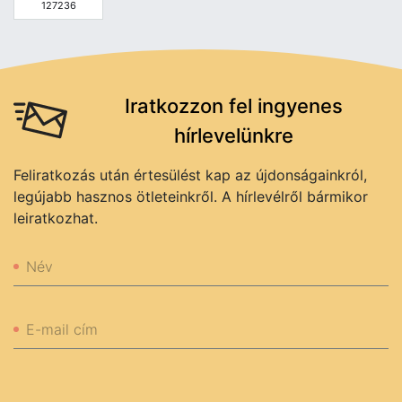
127236
Iratkozzon fel ingyenes
hírlevelünkre
Feliratkozás után értesülést kap az újdonságainkról,
legújabb hasznos ötleteinkről. A hírlevélről bármikor
leiratkozhat.
Név
E-mail cím