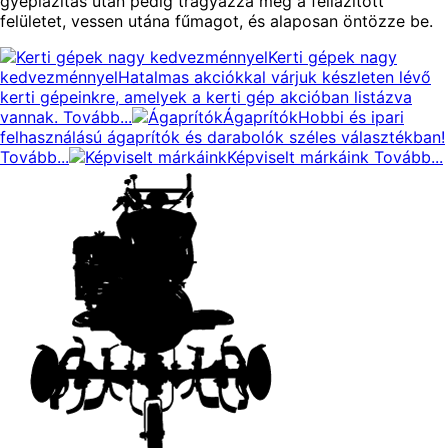
gyeplazítás után pedig trágyázza meg a fellazított
felületet, vessen utána fűmagot, és alaposan öntözze be.
Kerti gépek nagy
kedvezménnyel
Hatalmas akciókkal várjuk készleten lévő
kerti gépeinkre, amelyek a kerti gép akcióban listázva
vannak.
Tovább...
Ágaprítók
Hobbi és ipari
felhasználású ágaprítók és darabolók széles választékban!
Tovább...
Képviselt márkáink
Tovább...