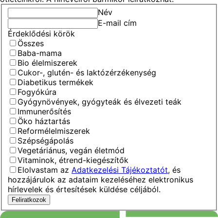
Név
E-mail cím
Érdeklődési körök
Összes
Baba-mama
Bio élelmiszerek
Cukor-, glutén- és laktózérzékenység
Diabetikus termékek
Fogyókúra
Gyógynövények, gyógyteák és élvezeti teák
Immunerősítés
Öko háztartás
Reformélelmiszerek
Szépségápolás
Vegetáriánus, vegán életmód
Vitaminok, étrend-kiegészítők
Elolvastam az
Adatkezelési Tájékoztatót
, és
hozzájárulok az adataim kezeléséhez elektronikus
hírlevelek és értesítések küldése céljából.
Feliratkozok