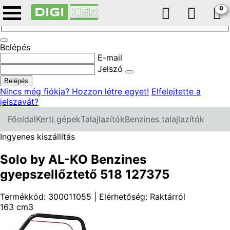
0
Keresés
Belépés
E-mail
Jelszó
Belépés
Nincs még fiókja? Hozzon létre egyet!
Elfelejtette a
jelszavát?
Főoldal
Kerti gépek
Talajlazítók
Benzines talajlazítók
Ingyenes kiszállítás
Solo by AL-KO Benzines
gyepszellőztető 518 127375
Termékkód: 300011055 | Elérhetőség: Raktárról
163 cm3