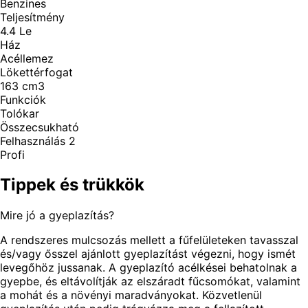
Benzines
Teljesítmény
4.4
Le
Ház
Acéllemez
Lökettérfogat
163
cm3
Funkciók
Tolókar
Összecsukható
Felhasználás 2
Profi
Tippek és trükkök
Mire jó a gyeplazítás?
A rendszeres mulcsozás mellett a fűfelületeken tavasszal
és/vagy ősszel ajánlott gyeplazítást végezni, hogy ismét
levegőhöz jussanak. A gyeplazító acélkései behatolnak a
gyepbe, és eltávolítják az elszáradt fűcsomókat, valamint
a mohát és a növényi maradványokat. Közvetlenül