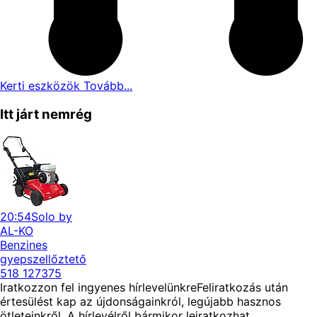
Kerti eszközök
Tovább...
Itt járt nemrég
20:54
Solo by
AL-KO
Benzines
gyepszellőztető
518 127375
Iratkozzon fel ingyenes hírlevelünkre
Feliratkozás után
értesülést kap az újdonságainkról, legújabb hasznos
ötleteinkről. A hírlevélről bármikor leiratkozhat.