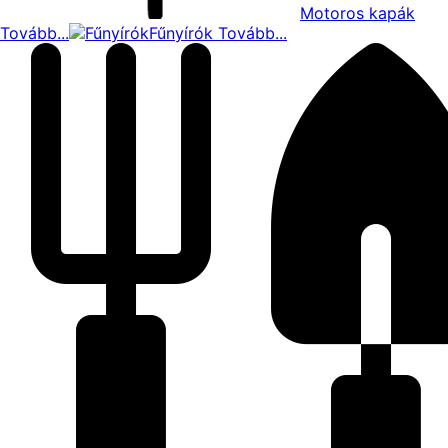
Motoros kapák
Tovább...
Fűnyírók
Tovább...