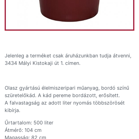
Jelenleg a terméket csak áruházunkban tudja átvenni,
3434 Mályi Kistokaji út 1. címen.
Olasz gyártású élelmiszeripari műanyag, bordó színű
szüretelőkád. A kád pereme bordázott, erősített.
A falvastagság az adott liter nyomás többszörösét
kibírja.
Űrtartalom: 500 liter
Átmérő: 104 cm
Magasság: 82 cm