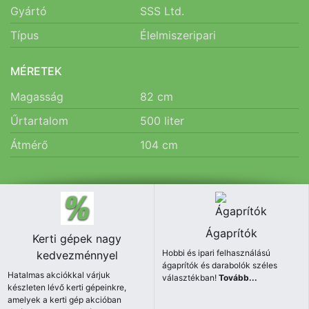
Gyártó
SSS Ltd.
Típus
Élelmiszeripari
MÉRETEK
Magasság
82
cm
Űrtartalom
500
liter
Átmérő
104
cm
Ágaprítók
Kerti gépek nagy
Hobbi és ipari felhasználású
kedvezménnyel
ágaprítók és darabolók széles
Hatalmas akciókkal várjuk
választékban!
Tovább...
készleten lévő kerti gépeinkre,
amelyek a kerti gép akcióban