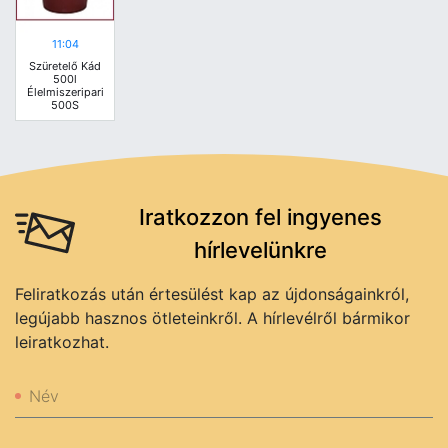
11:04
Szüretelő Kád
500l
Élelmiszeripari
500S
Iratkozzon fel ingyenes
hírlevelünkre
Feliratkozás után értesülést kap az újdonságainkról,
legújabb hasznos ötleteinkről. A hírlevélről bármikor
leiratkozhat.
Név