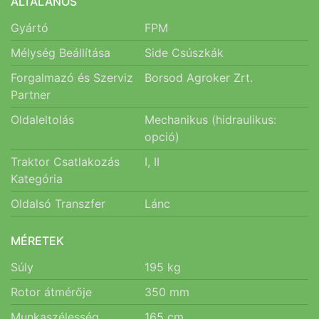
ÁLTALÁNOS
Gyártó
FPM
Mélység Beállítása
Side Csúszkák
Forgalmazó és Szerviz
Borsod Agroker Zrt.
Partner
Oldaleltolás
Mechanikus (hidraulikus:
opció)
Traktor Csatlakozás
I, II
Kategória
Oldalsó Transzfer
Lánc
MÉRETEK
Súly
195
kg
Rotor átmérője
350
mm
Munkaszélesség
165
cm