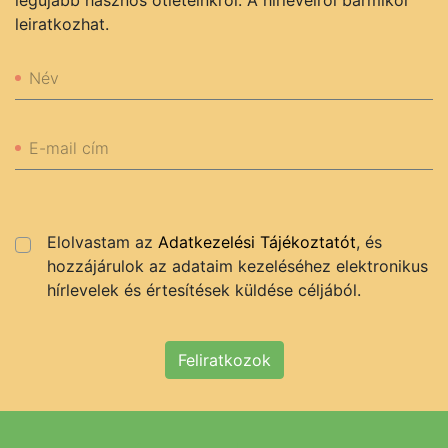
legújabb hasznos ötleteinkről. A hírlevélről bármikor
leiratkozhat.
Név
E-mail cím
Elolvastam az
Adatkezelési Tájékoztatót
, és
hozzájárulok az adataim kezeléséhez elektronikus
hírlevelek és értesítések küldése céljából.
Feliratkozok