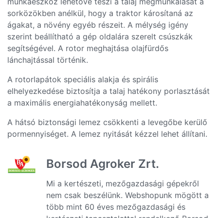
munkaeszköz lehetővé teszi a talaj megmunkálását a
sorközökben anélkül, hogy a traktor károsítaná az
ágakat, a növény egyéb részeit. A mélység igény
szerint beállítható a gép oldalára szerelt csúszkák
segítségével. A rotor meghajtása olajfürdős
lánchajtással történik.
A rotorlapátok speciális alakja és spirális
elhelyezkedése biztosítja a talaj hatékony porlasztását
a maximális energiahatékonyság mellett.
A hátsó biztonsági lemez csökkenti a levegőbe kerülő
pormennyiséget. A lemez nyitását kézzel lehet állítani.
Borsod Agroker Zrt.
Mi a kertészeti, mezőgazdasági gépekről
nem csak beszélünk. Webshopunk mögött a
több mint 60 éves mezőgazdasági és