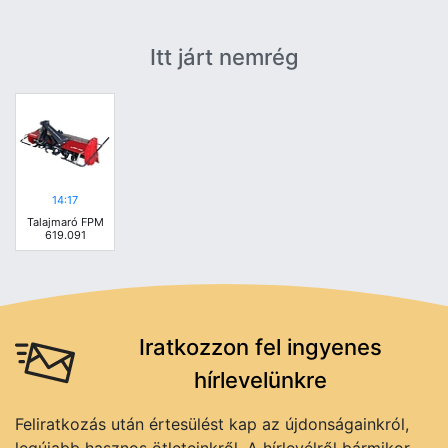
Itt járt nemrég
14:17
Talajmaró FPM
619.091
Iratkozzon fel ingyenes
hírlevelünkre
Feliratkozás után értesülést kap az újdonságainkról,