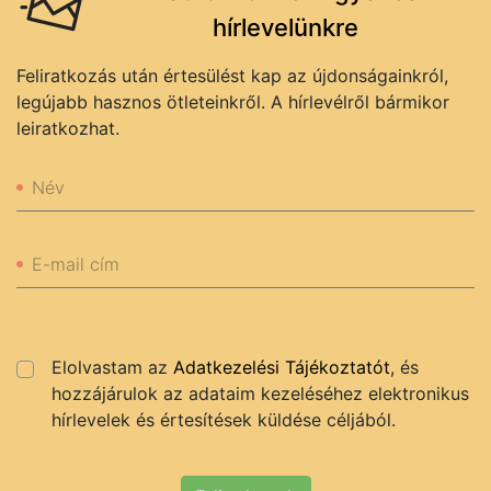
hírlevelünkre
Feliratkozás után értesülést kap az újdonságainkról,
legújabb hasznos ötleteinkről. A hírlevélről bármikor
leiratkozhat.
Név
E-mail cím
Elolvastam az
Adatkezelési Tájékoztatót
, és
hozzájárulok az adataim kezeléséhez elektronikus
hírlevelek és értesítések küldése céljából.