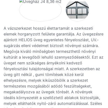
A vázszerkezet hosszú élettartamát a szerkezeti
elemek horganyzott felülete garantálja. Az üvegezésre
ajánlott HELIOS üveg egyenletes fényeloszlást, UV.-
sugárzás elleni védelmet biztosít növényei számára.
Megóvja kiváló minőségben termeszthető növényi
kultúrát a levegőből lehulló szennyeződésektől. Ezt az
üveget nem szükséges árnyékolni kedvező
fényelosztási tulajdonságai miatt. A szerkezetben az
üveg gitt nélkül , gumi tömítések közé kerül
elhelyezésre, melyek kiküszöbölik a szerkezet
természetes mozgásából adódó feszültségeket,
megakadályozva az üvegek törését. A növények
ideális környezetét a szellőztető ablakok biztosítják,
melyek elláthatók nyitó-záró automatizálással. Széles