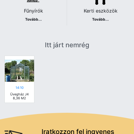
Fűnyírók
Kerti eszközök
Tovább...
Tovább...
Itt járt nemrég
14:10
Üvegház J4
8,36 M2
Iratkozzon fel ingyenes