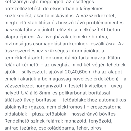
kétszárnyú ajtó megengedi az esetleges
pótszellőztetést, de elsősorban a kényelmes
közlekedést, akár talicskával is. A vázszerkezetet,
megfelelő stabilitása és hosszú távú problémamentes
használatához ajánlott, előzetesen elkészített beton
alapra építeni. Az üvegházak elemekre bontva,
biztonságos csomagolásban kerülnek leszállításra. Az
összeszereléshez szükséges információkat a
termékkel átadott dokumentáció tartalmazza. Külön
felárral kérhető: - az üvegház mind két végén lehetnek
ajtók, - süllyesztett ajtóval 20,40,60cm (ha az alapot
emelni akarjuk a belmagasság növelése érdekében) - a
vázszerkezet horganyzott + festett kivitelben - üveg
helyett UV. álló 8mm-es polikarbonát borítással -
átlátszó üveg borítással - tetőablakokhoz automatikus
ablaknyitó (gázos, nem elektromos!) - ereszcsatorna -
oldalablak - plusz tetőablak - hosszirányú bővítés
Rendelhető színek felárral: mohazöld, fenyőzöld,
antracitszürke, csokoládébarna, fehér, piros