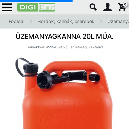
0
Főoldal
Hordók, kannák, cserepek
Üzemany
ÜZEMANYAGKANNA 20L MÜA.
Termékkód: 499945945 | Elérhetőség: Raktárról