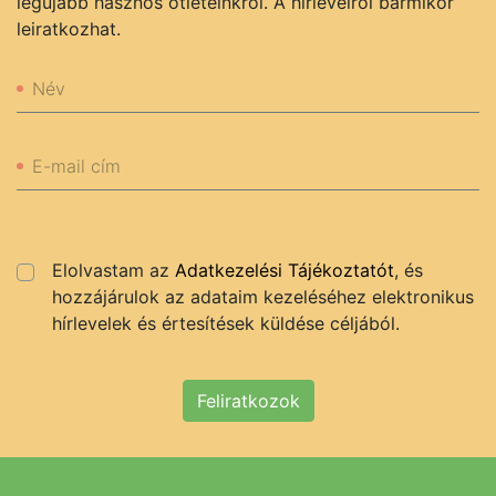
legújabb hasznos ötleteinkről. A hírlevélről bármikor
leiratkozhat.
Név
E-mail cím
Elolvastam az
Adatkezelési Tájékoztatót
, és
hozzájárulok az adataim kezeléséhez elektronikus
hírlevelek és értesítések küldése céljából.
Feliratkozok