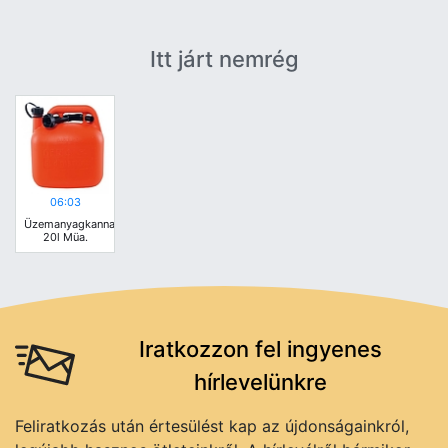
Itt járt nemrég
06:03
Üzemanyagkanna
20l Müa.
Iratkozzon fel ingyenes
hírlevelünkre
Feliratkozás után értesülést kap az újdonságainkról,