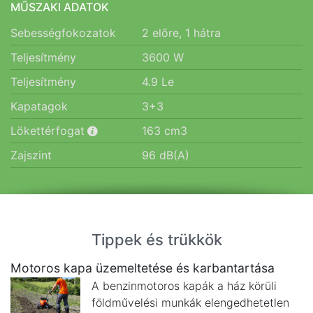
MŰSZAKI ADATOK
Sebességfokozatok
2 előre, 1 hátra
Teljesítmény
3600
W
Teljesítmény
4.9
Le
Kapatagok
3+3
Lökettérfogat
163
cm3
Zajszint
96
dB(A)
Tippek és trükkök
Motoros kapa üzemeltetése és karbantartása
A benzinmotoros kapák a ház körüli
földművelési munkák elengedhetetlen