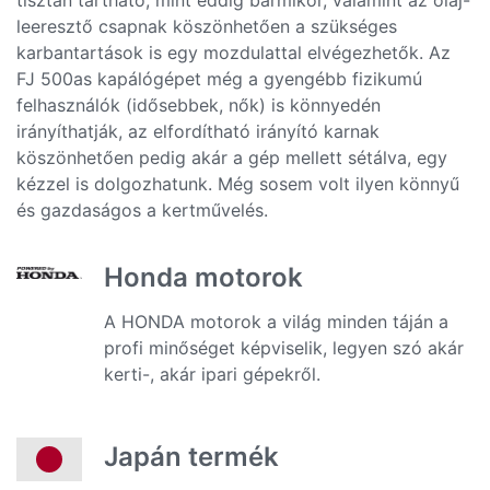
tisztán tartható, mint eddig bármikor, valamint az olaj-
leeresztő csapnak köszönhetően a szükséges
karbantartások is egy mozdulattal elvégezhetők. Az
FJ 500as kapálógépet még a gyengébb fizikumú
felhasználók (idősebbek, nők) is könnyedén
irányíthatják, az elfordítható irányító karnak
köszönhetően pedig akár a gép mellett sétálva, egy
kézzel is dolgozhatunk. Még sosem volt ilyen könnyű
és gazdaságos a kertművelés.
Honda motorok
A HONDA motorok a világ minden táján a
profi minőséget képviselik, legyen szó akár
kerti-, akár ipari gépekről.
Japán termék