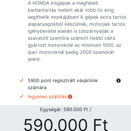
A HONDA kisgépek a megfelelő
karbantartás mellett akár több tíz évig
segíthetik munkájában! A gépek extra tartós
alapanyagokból készülnek, motorjaik tartós
igénybevétel esetén is túlszárnyalják a
szavatolt üzemóra számot! Hobbi célra
gyártott motoroknál ez minimum 1000, az
ipari motoroknál pedig 2000 üzemórát
jelent.
5900 pont regisztrált vásárlónk
számára
Ingyenes szállítás
Egységár: 590.000
Ft
/
590.000
Ft