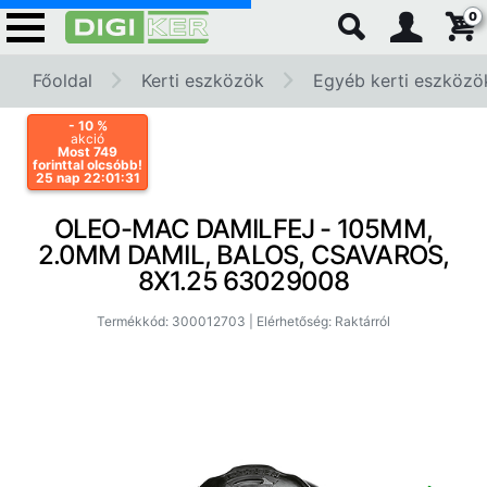
0
Főoldal
Kerti eszközök
Egyéb kerti eszközö
- 10
%
akció
Most 749
forinttal olcsóbb!
25 nap 22:01:31
OLEO-MAC DAMILFEJ - 105MM,
2.0MM DAMIL, BALOS, CSAVAROS,
8X1.25 63029008
Termékkód: 300012703 | Elérhetőség: Raktárról