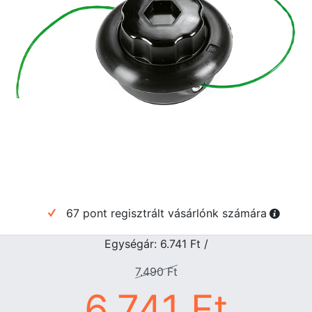
67 pont regisztrált vásárlónk számára
Egységár: 6.741
Ft
/
7.490
Ft
6.741
Ft