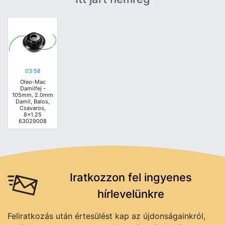
03:58
Oleo-Mac
Damilfej -
105mm, 2.0mm
Damil, Balos,
Csavaros,
8x1.25
63029008
Iratkozzon fel ingyenes
hírlevelünkre
Feliratkozás után értesülést kap az újdonságainkról,