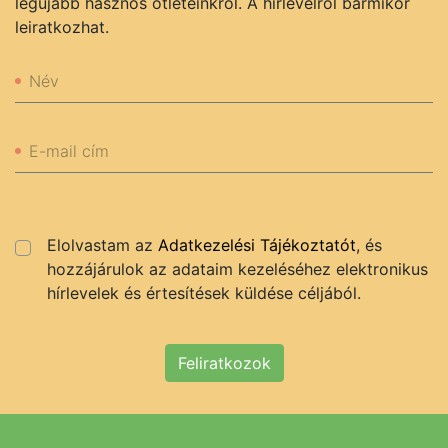
legújabb hasznos ötleteinkről. A hírlevélről bármikor
leiratkozhat.
Név
E-mail cím
Elolvastam az
Adatkezelési Tájékoztatót
, és
hozzájárulok az adataim kezeléséhez elektronikus
hírlevelek és értesítések küldése céljából.
Feliratkozok