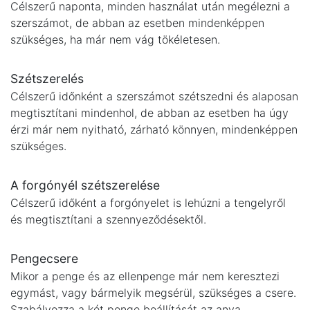
Célszerű naponta, minden használat után megélezni a
szerszámot, de abban az esetben mindenképpen
szükséges, ha már nem vág tökéletesen.
Szétszerelés
Célszerű időnként a szerszámot szétszedni és alaposan
megtisztítani mindenhol, de abban az esetben ha úgy
érzi már nem nyitható, zárható könnyen, mindenképpen
szükséges.
A forgónyél szétszerelése
Célszerű időként a forgónyelet is lehúzni a tengelyről
és megtisztítani a szennyeződésektől.
Pengecsere
Mikor a penge és az ellenpenge már nem keresztezi
egymást, vagy bármelyik megsérül, szükséges a csere.
Szabályozza a két penge beállítását az anya