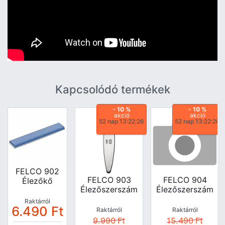
Kapcsolódó termékek
- 10 %
- 10 %
akció
akció
52 nap 13:22:25
52 nap 13:22:25
FELCO 902
FELCO 903
FELCO 904
Élezőkő
Élezőszerszám
Élezőszerszám
Raktárról
6.490
Ft
Raktárról
Raktárról
9.990
Ft
15.490
Ft