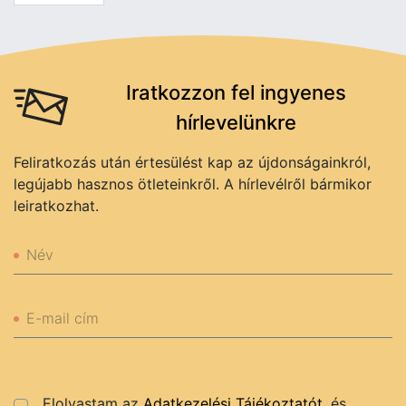
Iratkozzon fel ingyenes
hírlevelünkre
Feliratkozás után értesülést kap az újdonságainkról,
legújabb hasznos ötleteinkről. A hírlevélről bármikor
leiratkozhat.
Név
E-mail cím
Elolvastam az
Adatkezelési Tájékoztatót
, és