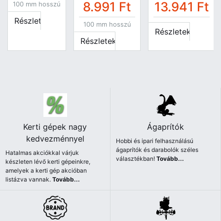
8.991
Ft
13.941
Ft
100 mm hosszú
Részletek
100 mm hosszú
Részletek
Részletek
Kerti gépek nagy
Ágaprítók
kedvezménnyel
Hobbi és ipari felhasználású
ágaprítók és darabolók széles
Hatalmas akciókkal várjuk
választékban!
Tovább...
készleten lévő kerti gépeinkre,
amelyek a kerti gép akcióban
listázva vannak.
Tovább...