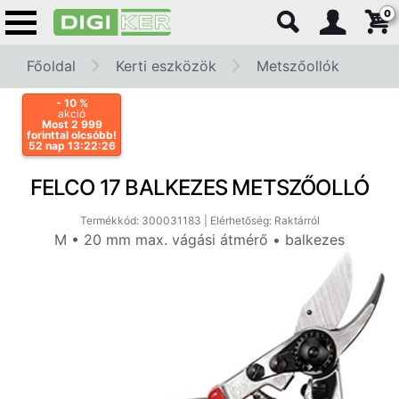
0
Főoldal
Kerti eszközök
Metszőollók
- 10
%
akció
Most 2 999
forinttal olcsóbb!
52 nap 13:22:25
FELCO 17 BALKEZES METSZŐOLLÓ
Termékkód: 300031183 | Elérhetőség: Raktárról
M • 20 mm max. vágási átmérő • balkezes