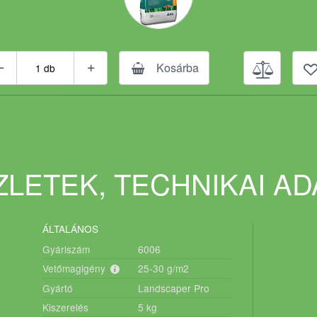
Kosárba
LETEK, TECHNIKAI A
ÁLTALÁNOS
Gyáriszám
6006
Vetőmagigény
25-30
g/m2
Gyártó
Landscaper Pro
Kiszerelés
5
kg