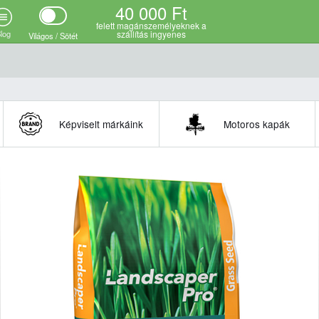
40 000 Ft
felett magánszemélyeknek a
log
szállítás ingyenes
Világos / Sötét
Képviselt márkáink
Motoros kapák