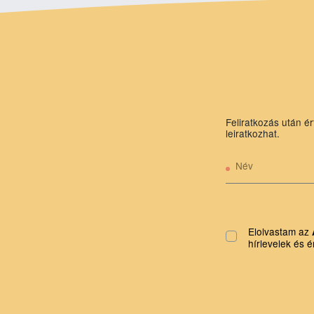
Feliratkozás után ér
leiratkozhat.
Név
Elolvastam az
hírlevelek és é