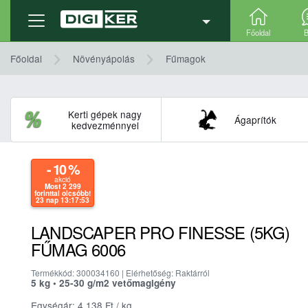
Termék adatlap
Részletek, technikai adatok
Főoldal
B
Főoldal
Növényápolás
Fűmagok
Kerti gépek nagy
Ágaprítók
kedvezménnyel
- 10
%
akció
Most 2 299
forinttal olcsóbb!
23 nap 13:17:52
LANDSCAPER PRO FINESSE (5KG)
FŰMAG 6006
Termékkód: 300034160 | Elérhetőség: Raktárról
5 kg • 25-30 g/m2 vetőmagigény
Egységár: 4.138
Ft
/ kg