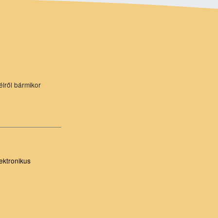
élről bármikor
ektronikus