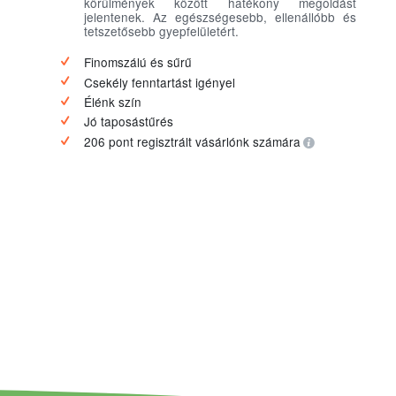
körülmények között hatékony megoldást
jelentenek. Az egészségesebb, ellenállóbb és
tetszetősebb gyepfelületért.
Finomszálú és sűrű
Csekély fenntartást igényel
Élénk szín
Jó taposástűrés
206 pont regisztrált vásárlónk számára