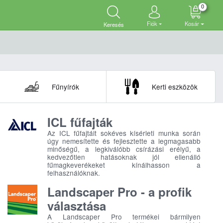
0
Fiók
Kosár
Keresés
Fűnyírók
Kerti eszközök
ICL fűfajták
Az ICL fűfajtáit sokéves kísérleti munka során
úgy nemesítette és fejlesztette a legmagasabb
minőségű, a legkiválóbb csírázási erélyű, a
kedvezőtlen hatásoknak jól ellenálló
fűmagkeverékeket kínálhasson a
felhasználóknak.
Landscaper Pro - a profik
választása
A Landscaper Pro termékei bármilyen