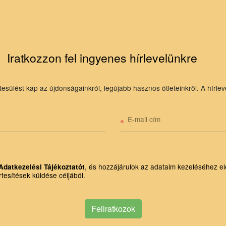
Iratkozzon fel ingyenes hírlevelünkre
tesülést kap az újdonságainkról, legújabb hasznos ötleteinkről. A hírlev
E-mail cím
, és hozzájárulok az adataim kezeléséhez el
Adatkezelési Tájékoztatót
rtesítések küldése céljából.
Feliratkozok