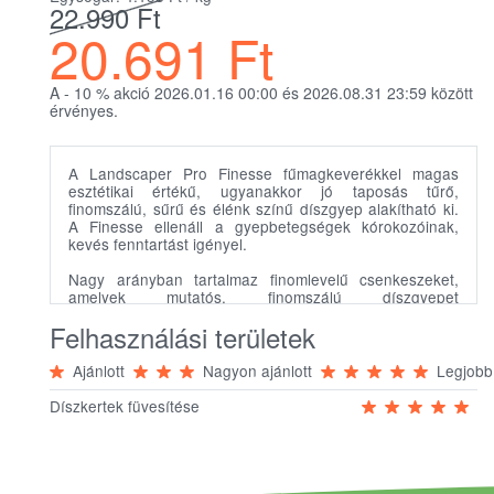
22.990
Ft
20.691
Ft
A - 10
%
akció 2026.01.16 00:00 és 2026.08.31 23:59 között
érvényes.
A Landscaper Pro Finesse fűmagkeverékkel magas
esztétikai értékű, ugyanakkor jó taposás tűrő,
finomszálú, sűrű és élénk színű díszgyep alakítható ki.
A Finesse ellenáll a gyepbetegségek kórokozóinak,
kevés fenntartást igényel.
Nagy arányban tartalmaz finomlevelű csenkeszeket,
amelyek mutatós, finomszálú díszgyepet
eredményeznek. A Finesse a legjobb választás akkor,
Felhasználási területek
ha igazán kiváló minőségű és kiemelkedő esztétikai
értékű gyepet szeretne kialakítani.
Ajánlott
Nagyon ajánlott
Legjobb
A termék előnyei
Díszkertek füvesítése
Nagy arányban tartalmaz finomlevelű
csenkeszeket
Finomszálú, sűrű gyep alakítható ki vele
Az élénk szín jó taposás tűréssel párosul