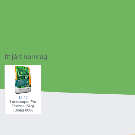
Itt járt nemrég
12:42
Landscaper Pro
Finesse (5kg)
Fűmag 6006